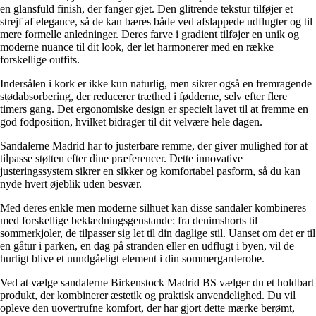
en glansfuld finish, der fanger øjet. Den glitrende tekstur tilføjer et
strejf af elegance, så de kan bæres både ved afslappede udflugter og til
mere formelle anledninger. Deres farve i gradient tilføjer en unik og
moderne nuance til dit look, der let harmonerer med en række
forskellige outfits.
Indersålen i kork er ikke kun naturlig, men sikrer også en fremragende
stødabsorbering, der reducerer træthed i fødderne, selv efter flere
timers gang. Det ergonomiske design er specielt lavet til at fremme en
god fodposition, hvilket bidrager til dit velvære hele dagen.
Sandalerne Madrid har to justerbare remme, der giver mulighed for at
tilpasse støtten efter dine præferencer. Dette innovative
justeringssystem sikrer en sikker og komfortabel pasform, så du kan
nyde hvert øjeblik uden besvær.
Med deres enkle men moderne silhuet kan disse sandaler kombineres
med forskellige beklædningsgenstande: fra denimshorts til
sommerkjoler, de tilpasser sig let til din daglige stil. Uanset om det er til
en gåtur i parken, en dag på stranden eller en udflugt i byen, vil de
hurtigt blive et uundgåeligt element i din sommergarderobe.
Ved at vælge sandalerne Birkenstock Madrid BS vælger du et holdbart
produkt, der kombinerer æstetik og praktisk anvendelighed. Du vil
opleve den uovertrufne komfort, der har gjort dette mærke berømt,