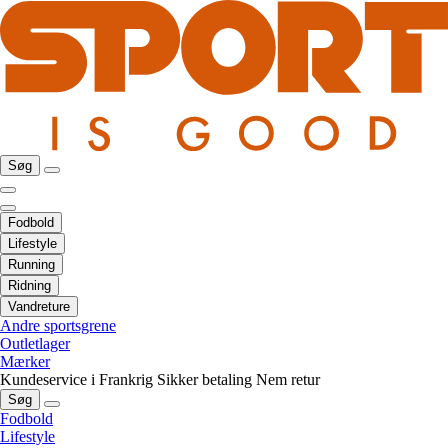
Søg
Fodbold
Lifestyle
Running
Ridning
Vandreture
Andre sportsgrene
Outletlager
Mærker
Kundeservice i Frankrig
Sikker betaling
Nem retur
Søg
Fodbold
Lifestyle