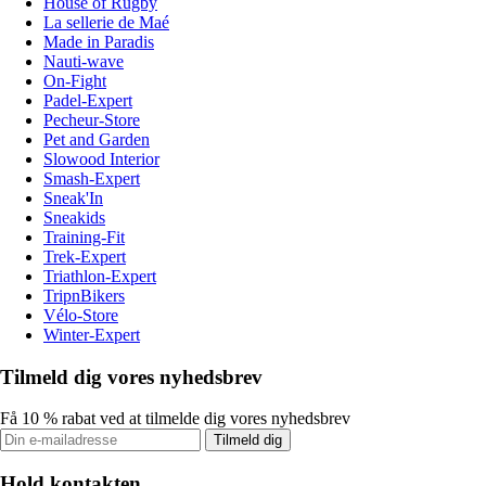
House of Rugby
La sellerie de Maé
Made in Paradis
Nauti-wave
On-Fight
Padel-Expert
Pecheur-Store
Pet and Garden
Slowood Interior
Smash-Expert
Sneak'In
Sneakids
Training-Fit
Trek-Expert
Triathlon-Expert
TripnBikers
Vélo-Store
Winter-Expert
Tilmeld dig vores nyhedsbrev
Få 10 % rabat ved at tilmelde dig vores nyhedsbrev
Tilmeld dig
Hold kontakten