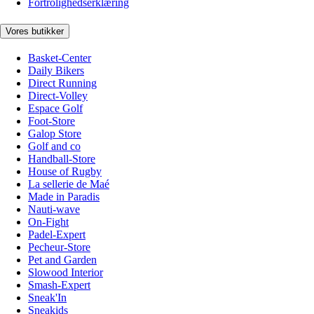
Fortrolighedserklæring
Vores butikker
Basket-Center
Daily Bikers
Direct Running
Direct-Volley
Espace Golf
Foot-Store
Galop Store
Golf and co
Handball-Store
House of Rugby
La sellerie de Maé
Made in Paradis
Nauti-wave
On-Fight
Padel-Expert
Pecheur-Store
Pet and Garden
Slowood Interior
Smash-Expert
Sneak'In
Sneakids