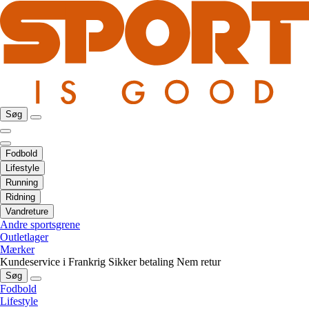
Søg
Fodbold
Lifestyle
Running
Ridning
Vandreture
Andre sportsgrene
Outletlager
Mærker
Kundeservice i Frankrig
Sikker betaling
Nem retur
Søg
Fodbold
Lifestyle