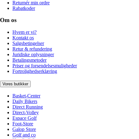
Returnér min ordre
Rabatkoder
Om os
Hvem er vi?
Kontakt os
Salgsbetingelser
Retur & refundering
Juridiske oplysninger
Betalingsmetoder
Priser og forsendelsesmuligheder
Fortrolighedserklæring
Vores butikker
Basket-Center
Daily Bikers
Direct Running
Direct-Volley
Espace Golf
Foot-Store
Galop Store
Golf and co