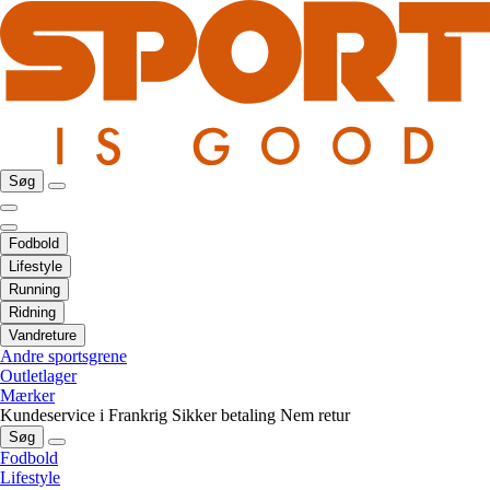
Søg
Fodbold
Lifestyle
Running
Ridning
Vandreture
Andre sportsgrene
Outletlager
Mærker
Kundeservice i Frankrig
Sikker betaling
Nem retur
Søg
Fodbold
Lifestyle