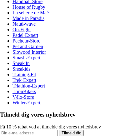
Handball-Store
House of Rugby
La sellerie de Maé
Made in Paradis
Nauti-wave
On-Fight
Padel-Expert
Pecheur-Store
Pet and Garden
Slowood Interior
Smash-Expert
Sneak'In
Sneakids
Training-Fit
Trek-Expert
Triathlon-Expert
TripnBikers
Vélo-Store
Winter-Expert
Tilmeld dig vores nyhedsbrev
Få 10 % rabat ved at tilmelde dig vores nyhedsbrev
Tilmeld dig