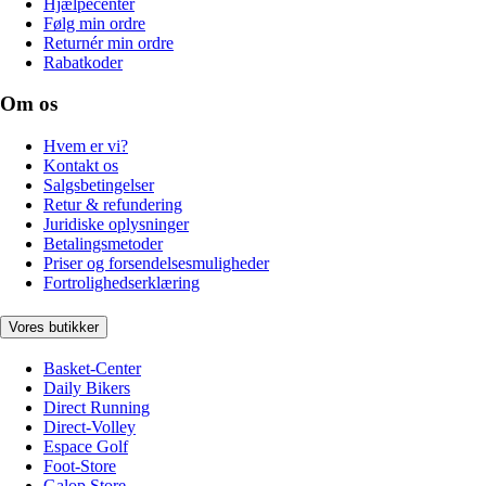
Hjælpecenter
Følg min ordre
Returnér min ordre
Rabatkoder
Om os
Hvem er vi?
Kontakt os
Salgsbetingelser
Retur & refundering
Juridiske oplysninger
Betalingsmetoder
Priser og forsendelsesmuligheder
Fortrolighedserklæring
Vores butikker
Basket-Center
Daily Bikers
Direct Running
Direct-Volley
Espace Golf
Foot-Store
Galop Store