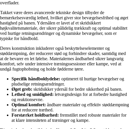
overflader.
Takket være deres avancerede tekniske design tilbyder de
bemærkelsesværdig lethed, hvilket giver stor bevægelsesfrihed og øget
hastighed på banen. Ydersålen er lavet af et skridsikkert
højkvalitetsmateriale, der sikrer pålidelig trækkraft og optimal stabilitet
ved hurtige retningsændringer og dynamiske bevægelser, som er
typiske for håndbold.
Deres konstruktion inkluderer også beskyttelseselementer og
støddæmpning, der reducerer stød og forhindrer skader, samtidig med
at de bevarer en let følelse. Materialernes åndbarhed sikrer langvarig
komfort, selv under intensive træningssessioner eller kampe, ved at
undgå fugtophobning og holde fødderne tørre.
Specifik håndboldydelse:
optimeret til hurtige bevægelser og
pludselige retningsændringer.
Øget greb:
skridsikker ydersål for bedre sikkerhed på banen.
Lethed og smidighed:
letvægtsdesign for at forbedre hastighed
og reaktionsevne.
Optimal komfort:
åndbare materialer og effektiv støddæmpning
for at reducere træthed.
Forstærket holdbarhed:
fremstillet med robuste materialer for
at klare intensiteten af træninger og kampe.