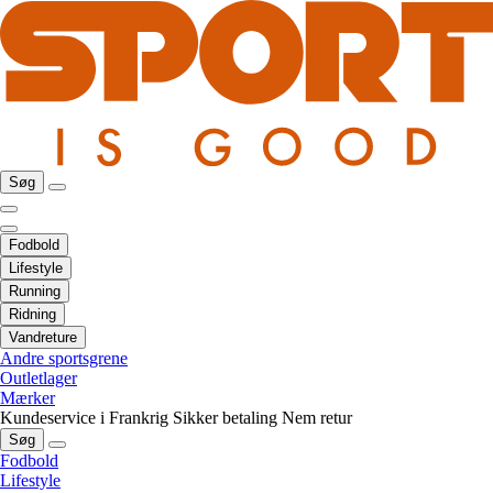
Søg
Fodbold
Lifestyle
Running
Ridning
Vandreture
Andre sportsgrene
Outletlager
Mærker
Kundeservice i Frankrig
Sikker betaling
Nem retur
Søg
Fodbold
Lifestyle