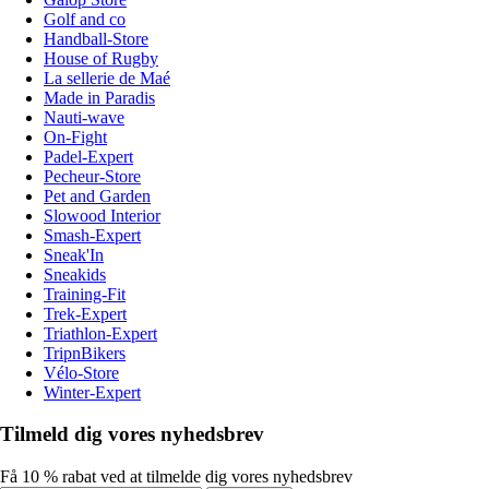
Golf and co
Handball-Store
House of Rugby
La sellerie de Maé
Made in Paradis
Nauti-wave
On-Fight
Padel-Expert
Pecheur-Store
Pet and Garden
Slowood Interior
Smash-Expert
Sneak'In
Sneakids
Training-Fit
Trek-Expert
Triathlon-Expert
TripnBikers
Vélo-Store
Winter-Expert
Tilmeld dig vores nyhedsbrev
Få 10 % rabat ved at tilmelde dig vores nyhedsbrev