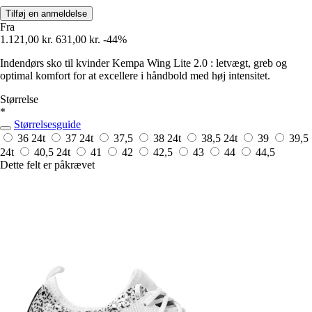
Tilføj en anmeldelse
Fra
1.121,00 kr.
631,00 kr.
-44%
Indendørs sko til kvinder Kempa Wing Lite 2.0 : letvægt, greb og
optimal komfort for at excellere i håndbold med høj intensitet.
Størrelse
*
Størrelsesguide
36
24t
37
24t
37,5
38
24t
38,5
24t
39
39,5
24t
40,5
24t
41
42
42,5
43
44
44,5
Dette felt er påkrævet