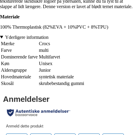
teksturerede skridsikre logoer på ydersålen, kunne du få lyst til at
slappe af lidt længere. Denne version er lavet af blødt ternet materiale.
Materiale
100% Thermoplastisk (82%EVA + 10%PVC + 8%TPU)
Yderligere information
Mærke
Crocs
Farve
multi
Dominerende farve
Multifarvet
Køn
Unisex
Aldersgruppe
Junior
Hovedmateriale
syntetisk materiale
Skosål
skrubebestandig gummi