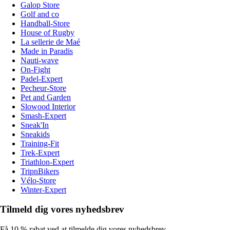
Galop Store
Golf and co
Handball-Store
House of Rugby
La sellerie de Maé
Made in Paradis
Nauti-wave
On-Fight
Padel-Expert
Pecheur-Store
Pet and Garden
Slowood Interior
Smash-Expert
Sneak'In
Sneakids
Training-Fit
Trek-Expert
Triathlon-Expert
TripnBikers
Vélo-Store
Winter-Expert
Tilmeld dig vores nyhedsbrev
Få 10 % rabat ved at tilmelde dig vores nyhedsbrev