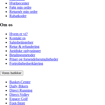
Hjælpecenter
Følg min ordre
Returnér min ordre
Rabatkoder
Om os
Hvem er vi?
Kontakt os
Salgsbetingelser
Retur & refundering
Juridiske oplysninger
Betalingsmetoder
Priser og forsendelsesmuligheder
Fortrolighedserklæring
Vores butikker
Basket-Center
Daily Bikers
Direct Running
Direct-Volley
Espace Golf
Foot-Store