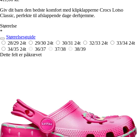
Giv dit barn den bedste komfort med klipklapperne Crocs Lotso
Classic, perfekte til afslappende dage derhjemme.
Størrelse
*
Størrelsesguide
28/29
24t
29/30
24t
30/31
24t
32/33
24t
33/34
24t
34/35
24t
36/37
37/38
38/39
Dette felt er påkrævet