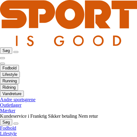
Søg
Fodbold
Lifestyle
Running
Ridning
Vandreture
Andre sportsgrene
Outletlager
Mærker
Kundeservice i Frankrig
Sikker betaling
Nem retur
Søg
Fodbold
Lifestyle