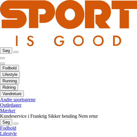
Søg
Fodbold
Lifestyle
Running
Ridning
Vandreture
Andre sportsgrene
Outletlager
Mærker
Kundeservice i Frankrig
Sikker betaling
Nem retur
Søg
Fodbold
Lifestyle