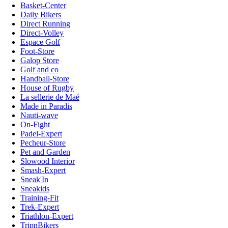
Basket-Center
Daily Bikers
Direct Running
Direct-Volley
Espace Golf
Foot-Store
Galop Store
Golf and co
Handball-Store
House of Rugby
La sellerie de Maé
Made in Paradis
Nauti-wave
On-Fight
Padel-Expert
Pecheur-Store
Pet and Garden
Slowood Interior
Smash-Expert
Sneak'In
Sneakids
Training-Fit
Trek-Expert
Triathlon-Expert
TripnBikers