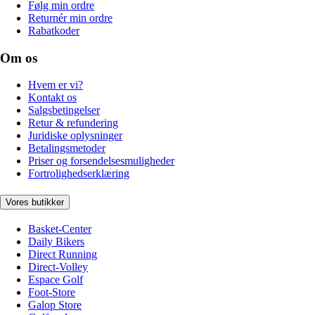
Følg min ordre
Returnér min ordre
Rabatkoder
Om os
Hvem er vi?
Kontakt os
Salgsbetingelser
Retur & refundering
Juridiske oplysninger
Betalingsmetoder
Priser og forsendelsesmuligheder
Fortrolighedserklæring
Vores butikker
Basket-Center
Daily Bikers
Direct Running
Direct-Volley
Espace Golf
Foot-Store
Galop Store