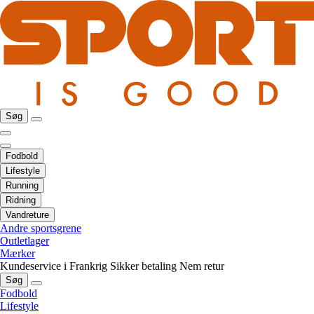
Søg
Fodbold
Lifestyle
Running
Ridning
Vandreture
Andre sportsgrene
Outletlager
Mærker
Kundeservice i Frankrig
Sikker betaling
Nem retur
Søg
Fodbold
Lifestyle