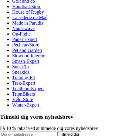
Golf and co
Handball-Store
House of Rugby
La sellerie de Maé
Made in Paradis
Nauti-wave
On-Fight
Padel-Expert
Pecheur-Store
Pet and Garden
Slowood Interior
Smash-Expert
Sneak'In
Sneakids
Training-Fit
Trek-Expert
Triathlon-Expert
TripnBikers
Vélo-Store
Winter-Expert
Tilmeld dig vores nyhedsbrev
Få 10 % rabat ved at tilmelde dig vores nyhedsbrev
Tilmeld dig