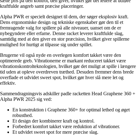
sætte pris på den kontrol, den giver, hvilket gør det lettere at udføre
kraftfulde angreb samt præcise placeringer.
Alpha PWR er specielt designet til dem, der søger eksplosiv kraft.
Dens ergonomiske design og tekniske egenskaber gør den til et
fremragende valg for spillere på alle niveauer, uanset om de er
nybegyndere eller erfarne. Denne racket leverer kraftfulde slag,
samtidig med at den giver en stor præcision, hvilket giver spillerne
mulighed for hurtigt at tilpasse sig under spillet.
Brugerne vil også nyde en overlegen komfort takket være den
optimerede greb. Vibrationerne er markant reduceret takket være
vibrationskontrolteknologien, hvilket gør det muligt at spille i længere
tid uden at opleve overdreven træthed. Desuden fremmer dens brede
overflade et udvidet sweet spot, hvilket gør hver slå mere let og
effektiv.
Sammendragningsvis adskiller padle racketten Head Graphene 360 +
Alpha PWR 2025 sig ved:
En konstruktion i Graphene 360+ for optimal lethed og øget
robusthed.
Et design der kombinerer kraft og kontrol.
Forbedret komfort takket være reduktion af vibrationer.
Et udvidet sweet spot for mere præcise slag.