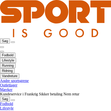
Søg
Fodbold
Lifestyle
Running
Ridning
Vandreture
Andre sportsgrene
Outletlager
Mærker
Kundeservice i Frankrig
Sikker betaling
Nem retur
Søg
Fodbold
Lifestyle