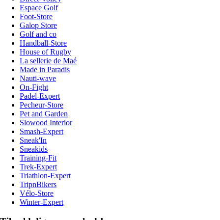
Espace Golf
Foot-Store
Galop Store
Golf and co
Handball-Store
House of Rugby
La sellerie de Maé
Made in Paradis
Nauti-wave
On-Fight
Padel-Expert
Pecheur-Store
Pet and Garden
Slowood Interior
Smash-Expert
Sneak'In
Sneakids
Training-Fit
Trek-Expert
Triathlon-Expert
TripnBikers
Vélo-Store
Winter-Expert