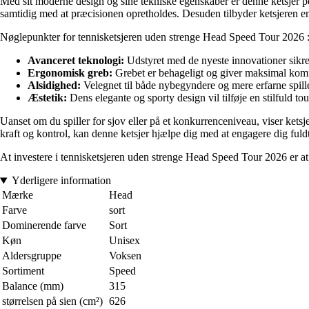
Med sit moderne design og sine tekniske egenskaber er denne ketsjer per
samtidig med at præcisionen opretholdes. Desuden tilbyder ketsjeren en 
Nøglepunkter for tennisketsjeren uden strenge Head Speed Tour 2026 
Avanceret teknologi:
Udstyret med de nyeste innovationer sikre
Ergonomisk greb:
Grebet er behageligt og giver maksimal komfo
Alsidighed:
Velegnet til både nybegyndere og mere erfarne spillere
Æstetik:
Dens elegante og sporty design vil tilføje en stilfuld touc
Uanset om du spiller for sjov eller på et konkurrenceniveau, viser ket
kraft og kontrol, kan denne ketsjer hjælpe dig med at engagere dig fuld
At investere i tennisketsjeren uden strenge Head Speed Tour 2026 er at v
Yderligere information
Mærke
Head
Farve
sort
Dominerende farve
Sort
Køn
Unisex
Aldersgruppe
Voksen
Sortiment
Speed
Balance (mm)
315
størrelsen på sien (cm²)
626