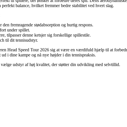
fekt til spillere, der ønsker at forbedre deres spil. Dens aerodynamiske
perfekt balance, hvilket fremmer bedre stabilitet ved hvert slag.
:
r den fremragende stødabsorption og hurtig respons.
rt under spillet.
, tilpasser denne ketsjer sig forskellige spillestile.
h til dit tennisudstyr.
sjeren Head Speed Tour 2026 sig at være en værdifuld hjælp til at forbe
t ud i dine kampe og nå nye højder i din tennispraksis.
ælge udstyr af høj kvalitet, der støtter din udvikling med selvtillid.