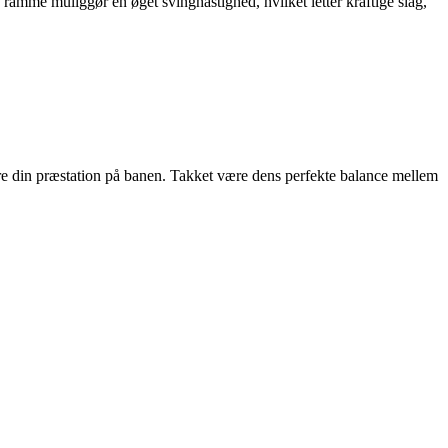
 ramme muliggør en øget svinghastighed, hvilket letter kraftige slag,
dre din præstation på banen. Takket være dens perfekte balance mellem