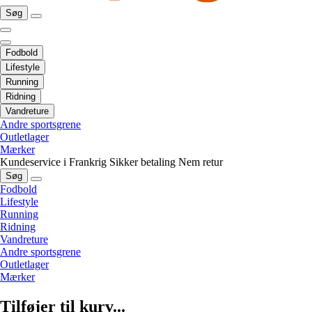
Søg
Fodbold
Lifestyle
Running
Ridning
Vandreture
Andre sportsgrene
Outletlager
Mærker
Kundeservice i Frankrig
Sikker betaling
Nem retur
Søg
Fodbold
Lifestyle
Running
Ridning
Vandreture
Andre sportsgrene
Outletlager
Mærker
Tilføjer til kurv...