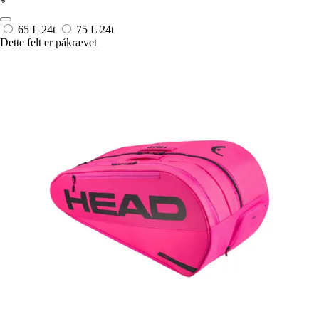
*
65 L
24t
75 L
24t
Dette felt er påkrævet