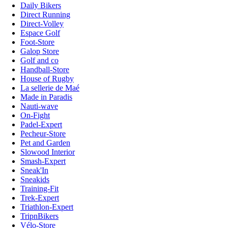
Daily Bikers
Direct Running
Direct-Volley
Espace Golf
Foot-Store
Galop Store
Golf and co
Handball-Store
House of Rugby
La sellerie de Maé
Made in Paradis
Nauti-wave
On-Fight
Padel-Expert
Pecheur-Store
Pet and Garden
Slowood Interior
Smash-Expert
Sneak'In
Sneakids
Training-Fit
Trek-Expert
Triathlon-Expert
TripnBikers
Vélo-Store