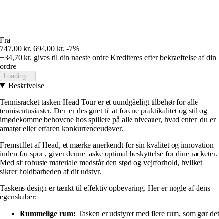
Fra
747,00 kr.
694,00 kr.
-7%
+34,70 kr.
gives til din naeste ordre
Krediteres efter bekraeftelse af din
ordre
Loading...
Beskrivelse
Tennisracket tasken Head Tour er et uundgåeligt tilbehør for alle
tennisentusiaster. Den er designet til at forene praktikalitet og stil og
imødekomme behovene hos spillere på alle niveauer, hvad enten du er
amatør eller erfaren konkurrenceudøver.
Fremstillet af Head, et mærke anerkendt for sin kvalitet og innovation
inden for sport, giver denne taske optimal beskyttelse for dine racketer.
Med sit robuste materiale modstår den stød og vejrforhold, hvilket
sikrer holdbarheden af dit udstyr.
Taskens design er tænkt til effektiv opbevaring. Her er nogle af dens
egenskaber:
Rummelige rum:
Tasken er udstyret med flere rum, som gør det