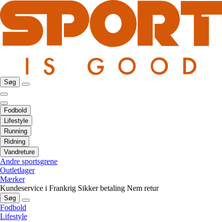
Søg
Fodbold
Lifestyle
Running
Ridning
Vandreture
Andre sportsgrene
Outletlager
Mærker
Kundeservice i Frankrig
Sikker betaling
Nem retur
Søg
Fodbold
Lifestyle