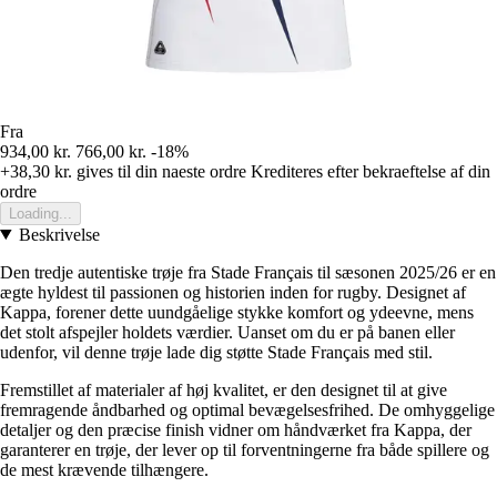
Fra
934,00 kr.
766,00 kr.
-18%
+38,30 kr.
gives til din naeste ordre
Krediteres efter bekraeftelse af din
ordre
Loading...
Beskrivelse
Den tredje autentiske trøje fra Stade Français til sæsonen 2025/26 er en
ægte hyldest til passionen og historien inden for rugby. Designet af
Kappa, forener dette uundgåelige stykke komfort og ydeevne, mens
det stolt afspejler holdets værdier. Uanset om du er på banen eller
udenfor, vil denne trøje lade dig støtte Stade Français med stil.
Fremstillet af materialer af høj kvalitet, er den designet til at give
fremragende åndbarhed og optimal bevægelsesfrihed. De omhyggelige
detaljer og den præcise finish vidner om håndværket fra Kappa, der
garanterer en trøje, der lever op til forventningerne fra både spillere og
de mest krævende tilhængere.