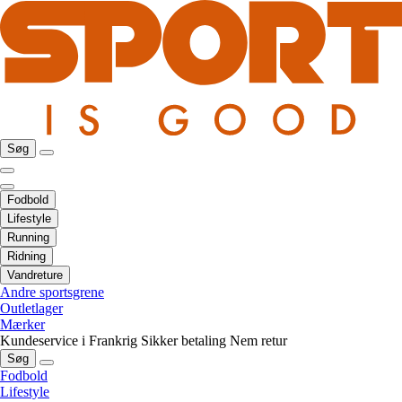
Søg
Fodbold
Lifestyle
Running
Ridning
Vandreture
Andre sportsgrene
Outletlager
Mærker
Kundeservice i Frankrig
Sikker betaling
Nem retur
Søg
Fodbold
Lifestyle