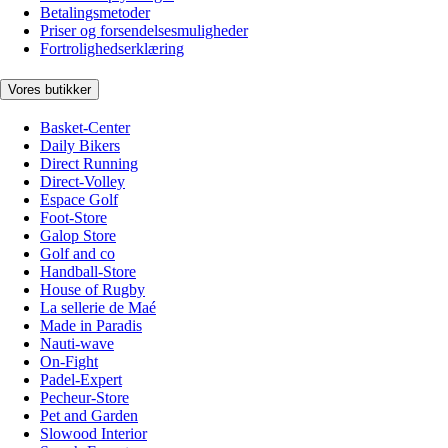
Betalingsmetoder
Priser og forsendelsesmuligheder
Fortrolighedserklæring
Vores butikker
Basket-Center
Daily Bikers
Direct Running
Direct-Volley
Espace Golf
Foot-Store
Galop Store
Golf and co
Handball-Store
House of Rugby
La sellerie de Maé
Made in Paradis
Nauti-wave
On-Fight
Padel-Expert
Pecheur-Store
Pet and Garden
Slowood Interior