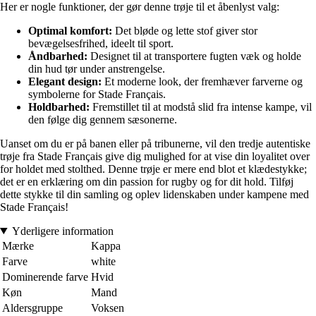
Her er nogle funktioner, der gør denne trøje til et åbenlyst valg:
Optimal komfort:
Det bløde og lette stof giver stor
bevægelsesfrihed, ideelt til sport.
Åndbarhed:
Designet til at transportere fugten væk og holde
din hud tør under anstrengelse.
Elegant design:
Et moderne look, der fremhæver farverne og
symbolerne for Stade Français.
Holdbarhed:
Fremstillet til at modstå slid fra intense kampe, vil
den følge dig gennem sæsonerne.
Uanset om du er på banen eller på tribunerne, vil den tredje autentiske
trøje fra Stade Français give dig mulighed for at vise din loyalitet over
for holdet med stolthed. Denne trøje er mere end blot et klædestykke;
det er en erklæring om din passion for rugby og for dit hold. Tilføj
dette stykke til din samling og oplev lidenskaben under kampene med
Stade Français!
Yderligere information
Mærke
Kappa
Farve
white
Dominerende farve
Hvid
Køn
Mand
Aldersgruppe
Voksen