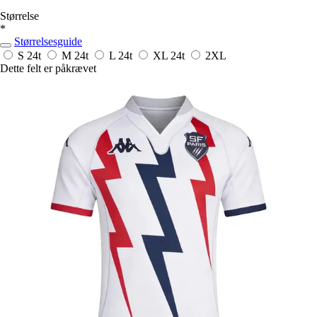
Størrelse
*
Størrelsesguide
S
24t
M
24t
L
24t
XL
24t
2XL
Dette felt er påkrævet