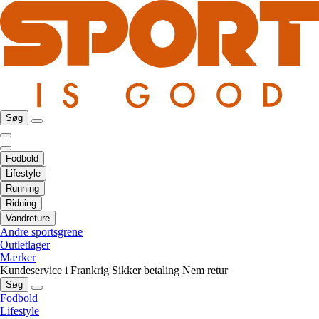
Søg
Fodbold
Lifestyle
Running
Ridning
Vandreture
Andre sportsgrene
Outletlager
Mærker
Kundeservice i Frankrig
Sikker betaling
Nem retur
Søg
Fodbold
Lifestyle