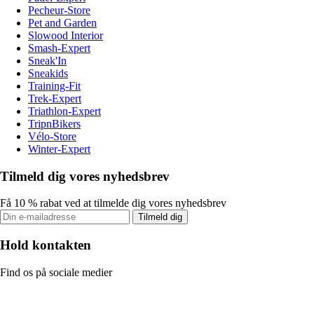
Pecheur-Store
Pet and Garden
Slowood Interior
Smash-Expert
Sneak'In
Sneakids
Training-Fit
Trek-Expert
Triathlon-Expert
TripnBikers
Vélo-Store
Winter-Expert
Tilmeld dig vores nyhedsbrev
Få 10 % rabat ved at tilmelde dig vores nyhedsbrev
Tilmeld dig
Hold kontakten
Find os på sociale medier