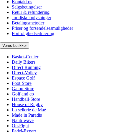
Kontakt os
Salgsbetingelser
Retur & refundering
Juridiske oplysninger
Betalingsmetoder
Priser og forsendelsesmuligheder
Fortrolighedserklæring
Vores butikker
Basket-Center
Daily Bikers
Direct Running
Direct-Volley
Espace Golf
Foot-Store
Galop Store
Golf and co
Handball-Store
House of Rugby
La sellerie de Maé
Made in Paradis
Nauti-wave
On-Fight
Padel-Expert