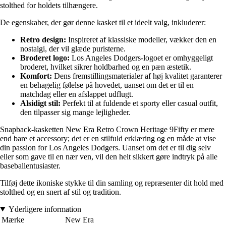
stolthed for holdets tilhængere.
De egenskaber, der gør denne kasket til et ideelt valg, inkluderer:
Retro design:
Inspireret af klassiske modeller, vækker den en
nostalgi, der vil glæde puristerne.
Broderet logo:
Los Angeles Dodgers-logoet er omhyggeligt
broderet, hvilket sikrer holdbarhed og en pæn æstetik.
Komfort:
Dens fremstillingsmaterialer af høj kvalitet garanterer
en behagelig følelse på hovedet, uanset om det er til en
matchdag eller en afslappet udflugt.
Alsidigt stil:
Perfekt til at fuldende et sporty eller casual outfit,
den tilpasser sig mange lejligheder.
Snapback-kasketten New Era Retro Crown Heritage 9Fifty er mere
end bare et accessory; det er en stilfuld erklæring og en måde at vise
din passion for Los Angeles Dodgers. Uanset om det er til dig selv
eller som gave til en nær ven, vil den helt sikkert gøre indtryk på alle
baseballentusiaster.
Tilføj dette ikoniske stykke til din samling og repræsenter dit hold med
stolthed og en snert af stil og tradition.
Yderligere information
Mærke
New Era