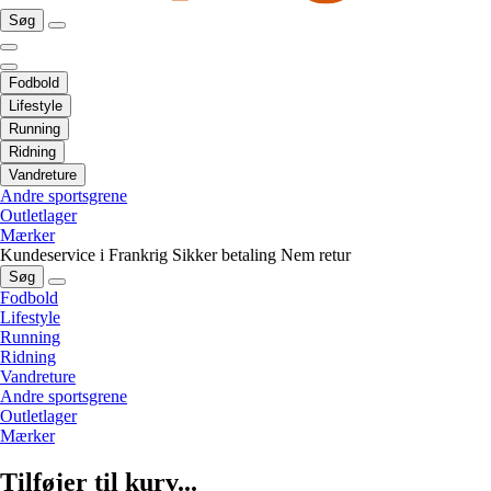
Søg
Fodbold
Lifestyle
Running
Ridning
Vandreture
Andre sportsgrene
Outletlager
Mærker
Kundeservice i Frankrig
Sikker betaling
Nem retur
Søg
Fodbold
Lifestyle
Running
Ridning
Vandreture
Andre sportsgrene
Outletlager
Mærker
Tilføjer til kurv...