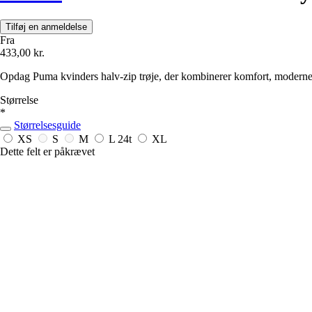
Tilføj en anmeldelse
Fra
433,00 kr.
Opdag Puma kvinders halv-zip trøje, der kombinerer komfort, moderne st
Størrelse
*
Størrelsesguide
XS
S
M
L
24t
XL
Dette felt er påkrævet