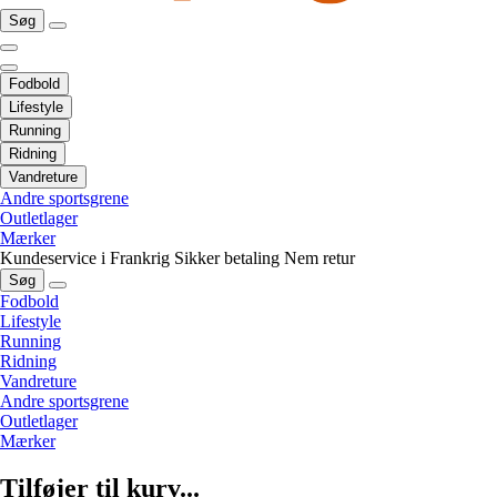
Søg
Fodbold
Lifestyle
Running
Ridning
Vandreture
Andre sportsgrene
Outletlager
Mærker
Kundeservice i Frankrig
Sikker betaling
Nem retur
Søg
Fodbold
Lifestyle
Running
Ridning
Vandreture
Andre sportsgrene
Outletlager
Mærker
Tilføjer til kurv...