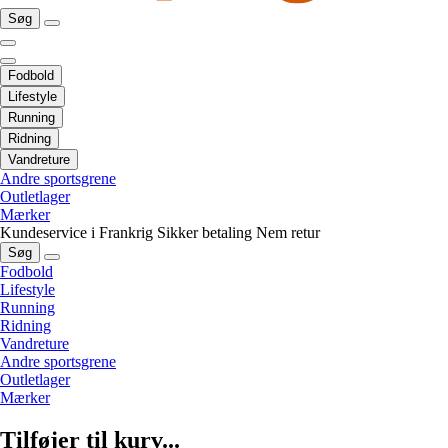
Søg
Fodbold
Lifestyle
Running
Ridning
Vandreture
Andre sportsgrene
Outletlager
Mærker
Kundeservice i Frankrig
Sikker betaling
Nem retur
Søg
Fodbold
Lifestyle
Running
Ridning
Vandreture
Andre sportsgrene
Outletlager
Mærker
Tilføjer til kurv...