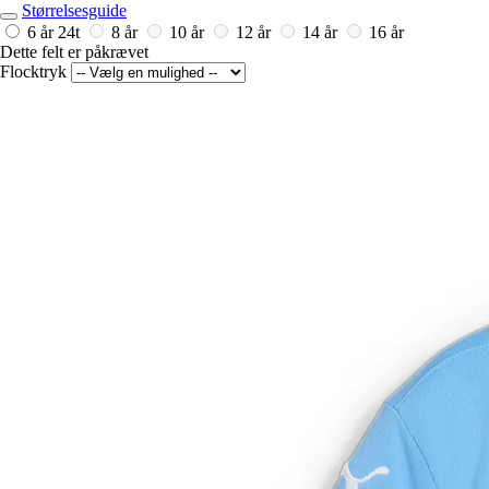
Størrelsesguide
6 år
24t
8 år
10 år
12 år
14 år
16 år
Dette felt er påkrævet
Flocktryk