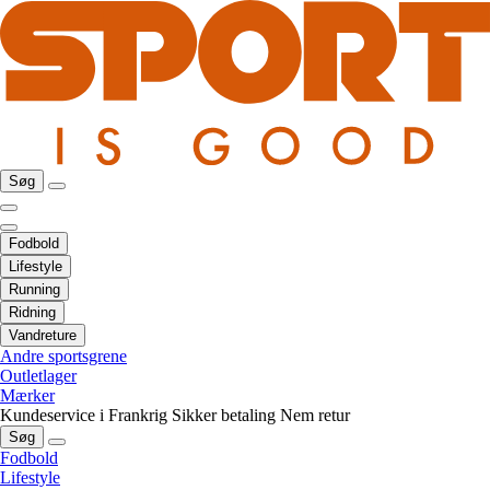
Søg
Fodbold
Lifestyle
Running
Ridning
Vandreture
Andre sportsgrene
Outletlager
Mærker
Kundeservice i Frankrig
Sikker betaling
Nem retur
Søg
Fodbold
Lifestyle