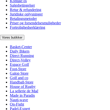
Kontakt os
Salgsbetingelser
Retur & refundering
Juridiske oplysninger
Betalingsmetoder
Priser og forsendelsesmuligheder
Fortrolighedserklæring
Vores butikker
Basket-Center
Daily Bikers
Direct Running
Direct-Volley
Espace Golf
Foot-Store
Galop Store
Golf and co
Handball-Store
House of Rugby
La sellerie de Maé
Made in Paradis
Nauti-wave
On-Fight
Padel-Expert