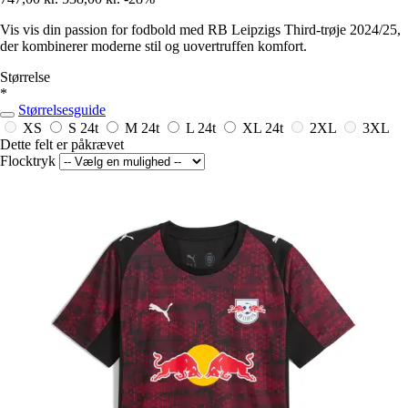
Vis vis din passion for fodbold med RB Leipzigs Third-trøje 2024/25,
der kombinerer moderne stil og uovertruffen komfort.
Størrelse
*
Størrelsesguide
XS
S
24t
M
24t
L
24t
XL
24t
2XL
3XL
Dette felt er påkrævet
Flocktryk