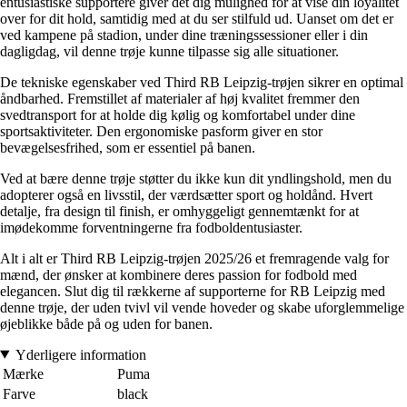
entusiastiske supportere giver det dig mulighed for at vise din loyalitet
over for dit hold, samtidig med at du ser stilfuld ud. Uanset om det er
ved kampene på stadion, under dine træningssessioner eller i din
dagligdag, vil denne trøje kunne tilpasse sig alle situationer.
De tekniske egenskaber ved Third RB Leipzig-trøjen sikrer en optimal
åndbarhed. Fremstillet af materialer af høj kvalitet fremmer den
svedtransport for at holde dig kølig og komfortabel under dine
sportsaktiviteter. Den ergonomiske pasform giver en stor
bevægelsesfrihed, som er essentiel på banen.
Ved at bære denne trøje støtter du ikke kun dit yndlingshold, men du
adopterer også en livsstil, der værdsætter sport og holdånd. Hvert
detalje, fra design til finish, er omhyggeligt gennemtænkt for at
imødekomme forventningerne fra fodboldentusiaster.
Alt i alt er Third RB Leipzig-trøjen 2025/26 et fremragende valg for
mænd, der ønsker at kombinere deres passion for fodbold med
elegancen. Slut dig til rækkerne af supporterne for RB Leipzig med
denne trøje, der uden tvivl vil vende hoveder og skabe uforglemmelige
øjeblikke både på og uden for banen.
Yderligere information
Mærke
Puma
Farve
black