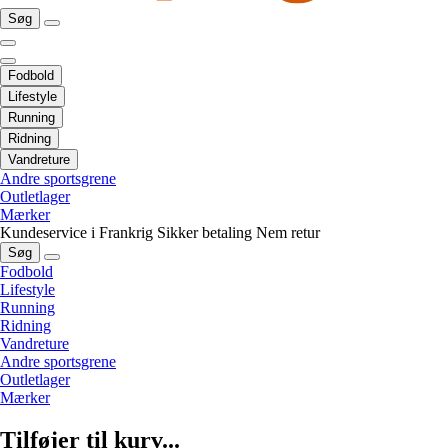
Søg
Fodbold
Lifestyle
Running
Ridning
Vandreture
Andre sportsgrene
Outletlager
Mærker
Kundeservice i Frankrig
Sikker betaling
Nem retur
Søg
Fodbold
Lifestyle
Running
Ridning
Vandreture
Andre sportsgrene
Outletlager
Mærker
Tilføjer til kurv...