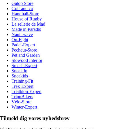
Galop Store
Golf and co
Handball-Store
House of Rugby
La sellerie de Maé
Made in Paradis
Nauti-wave
On-Fight
Padel-Expert
Pecheur-Store
Pet and Garden
Slowood Interior
Smash-Expert
Sneak'In
Sneakids
Training-Fit
Trek-Expert
Triathlon-Expert
TripnBikers
Vélo-Store
Winter-Expert
Tilmeld dig vores nyhedsbrev