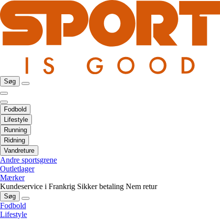
Søg
Fodbold
Lifestyle
Running
Ridning
Vandreture
Andre sportsgrene
Outletlager
Mærker
Kundeservice i Frankrig
Sikker betaling
Nem retur
Søg
Fodbold
Lifestyle