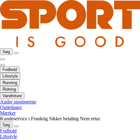
Søg
Fodbold
Lifestyle
Running
Ridning
Vandreture
Andre sportsgrene
Outletlager
Mærker
Kundeservice i Frankrig
Sikker betaling
Nem retur
Søg
Fodbold
Lifestyle