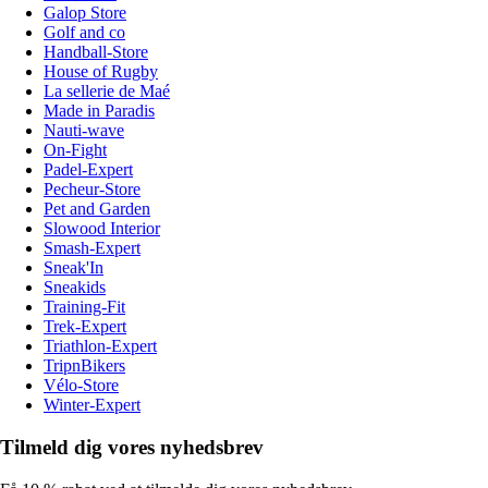
Galop Store
Golf and co
Handball-Store
House of Rugby
La sellerie de Maé
Made in Paradis
Nauti-wave
On-Fight
Padel-Expert
Pecheur-Store
Pet and Garden
Slowood Interior
Smash-Expert
Sneak'In
Sneakids
Training-Fit
Trek-Expert
Triathlon-Expert
TripnBikers
Vélo-Store
Winter-Expert
Tilmeld dig vores nyhedsbrev