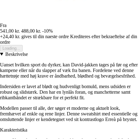
Fra
541,00 kr.
488,00 kr.
-10%
+24,40 kr.
gives til din naeste ordre
Krediteres efter bekraeftelse af din
ordre
Loading...
Beskrivelse
Uanset hvilken sport du dyrker, kan David-jakken tages på før og efter
kampene eller når du slapper af væk fra banen. Fordelene ved denne
hættetrøje med høj krave er åndbarhed, blødhed og bevægelsesfrihed.
Indersiden er lavet af blødt og hudvenligt bomuld, mens udsiden er
robust og slidstærk. Den har en lynlås foran, og manchetterne samt
ribkantbåndet er strækbare for et perfekt fit.
Modellen passer til alle, der søger et moderne og aktuelt look,
fremhævet af enkle og rene linjer. Denne sweatshirt med essentielle og
omsluttende linjer er kendetegnet ved sit kontrastlogo Erreà på brystet.
Karakteristika