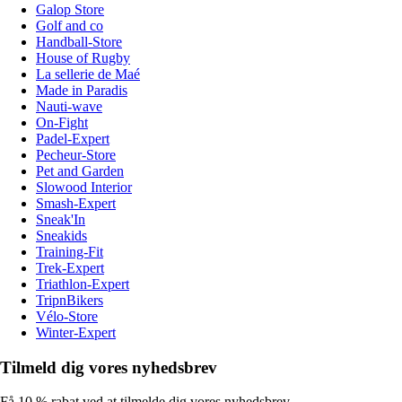
Galop Store
Golf and co
Handball-Store
House of Rugby
La sellerie de Maé
Made in Paradis
Nauti-wave
On-Fight
Padel-Expert
Pecheur-Store
Pet and Garden
Slowood Interior
Smash-Expert
Sneak'In
Sneakids
Training-Fit
Trek-Expert
Triathlon-Expert
TripnBikers
Vélo-Store
Winter-Expert
Tilmeld dig vores nyhedsbrev
Få 10 % rabat ved at tilmelde dig vores nyhedsbrev