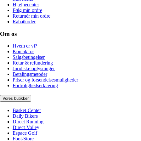
Hjælpecenter
Følg min ordre
Returnér min ordre
Rabatkoder
Om os
Hvem er vi?
Kontakt os
Salgsbetingelser
Retur & refundering
Juridiske oplysninger
Betalingsmetoder
Priser og forsendelsesmuligheder
Fortrolighedserklæring
Vores butikker
Basket-Center
Daily Bikers
Direct Running
Direct-Volley
Espace Golf
Foot-Store