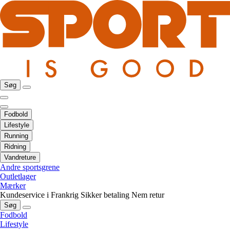
Søg
Fodbold
Lifestyle
Running
Ridning
Vandreture
Andre sportsgrene
Outletlager
Mærker
Kundeservice i Frankrig
Sikker betaling
Nem retur
Søg
Fodbold
Lifestyle