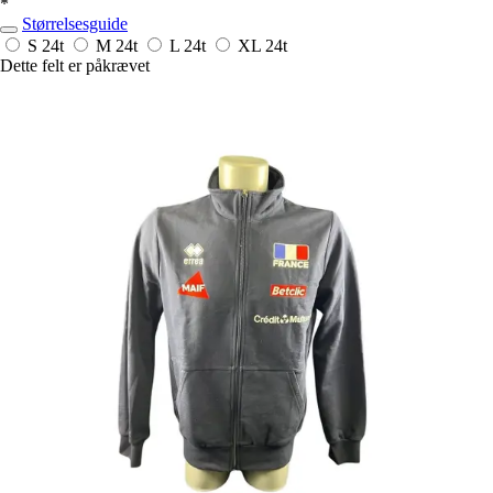
*
Størrelsesguide
S
24t
M
24t
L
24t
XL
24t
Dette felt er påkrævet