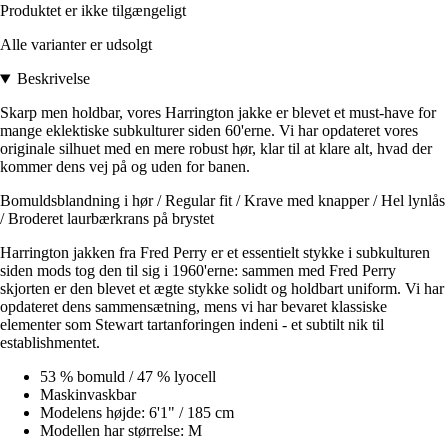
Produktet er ikke tilgængeligt
Alle varianter er udsolgt
Beskrivelse
Skarp men holdbar, vores Harrington jakke er blevet et must-have for
mange eklektiske subkulturer siden 60'erne. Vi har opdateret vores
originale silhuet med en mere robust hør, klar til at klare alt, hvad der
kommer dens vej på og uden for banen.
Bomuldsblandning i hør / Regular fit / Krave med knapper / Hel lynlås
/ Broderet laurbærkrans på brystet
Harrington jakken fra Fred Perry er et essentielt stykke i subkulturen
siden mods tog den til sig i 1960'erne: sammen med Fred Perry
skjorten er den blevet et ægte stykke solidt og holdbart uniform. Vi har
opdateret dens sammensætning, mens vi har bevaret klassiske
elementer som Stewart tartanforingen indeni - et subtilt nik til
establishmentet.
53 % bomuld / 47 % lyocell
Maskinvaskbar
Modelens højde: 6'1" / 185 cm
Modellen har størrelse: M