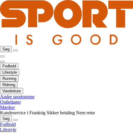
Søg
Fodbold
Lifestyle
Running
Ridning
Vandreture
Andre sportsgrene
Outletlager
Mærker
Kundeservice i Frankrig
Sikker betaling
Nem retur
Søg
Fodbold
Lifestyle