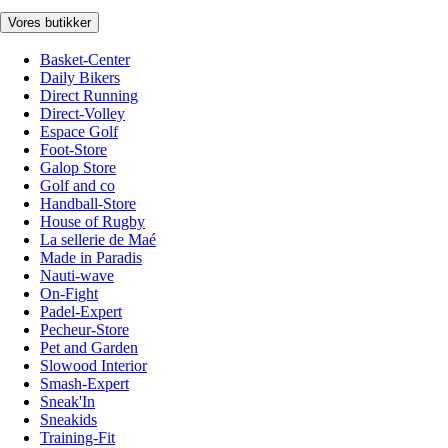
Vores butikker
Basket-Center
Daily Bikers
Direct Running
Direct-Volley
Espace Golf
Foot-Store
Galop Store
Golf and co
Handball-Store
House of Rugby
La sellerie de Maé
Made in Paradis
Nauti-wave
On-Fight
Padel-Expert
Pecheur-Store
Pet and Garden
Slowood Interior
Smash-Expert
Sneak'In
Sneakids
Training-Fit