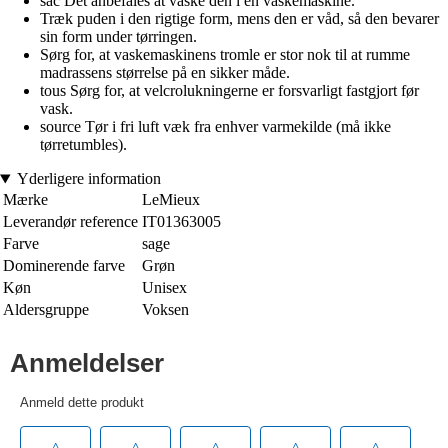
sac Det anbefales at vaske den i en vaskemaskine.
Træk puden i den rigtige form, mens den er våd, så den bevarer
sin form under tørringen.
Sørg for, at vaskemaskinens tromle er stor nok til at rumme
madrassens størrelse på en sikker måde.
tous Sørg for, at velcrolukningerne er forsvarligt fastgjort før
vask.
source Tør i fri luft væk fra enhver varmekilde (må ikke
tørretumbles).
Yderligere information
Mærke
LeMieux
Leverandør reference
IT01363005
Farve
sage
Dominerende farve
Grøn
Køn
Unisex
Aldersgruppe
Voksen