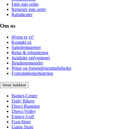
Følg min ordre
Returnér min ordre
Rabatkoder
Om os
Hvem er vi?
Kontakt os
Salgsbetingelser
Retur & refundering
Juridiske oplysninger
Betalingsmetoder
Priser og forsendelsesmuligheder
Fortrolighedserklæring
Vores butikker
Basket-Center
Daily Bikers
Direct Running
Direct-Volley
Espace Golf
Foot-Store
Galop Store