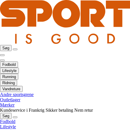
Søg
Fodbold
Lifestyle
Running
Ridning
Vandreture
Andre sportsgrene
Outletlager
Mærker
Kundeservice i Frankrig
Sikker betaling
Nem retur
Søg
Fodbold
Lifestyle