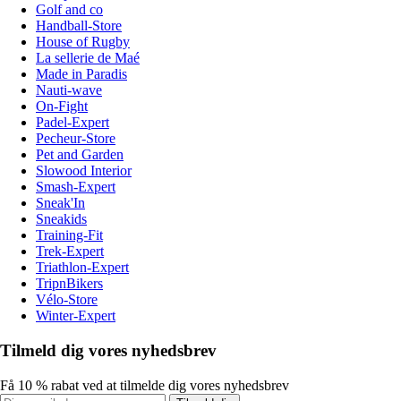
Golf and co
Handball-Store
House of Rugby
La sellerie de Maé
Made in Paradis
Nauti-wave
On-Fight
Padel-Expert
Pecheur-Store
Pet and Garden
Slowood Interior
Smash-Expert
Sneak'In
Sneakids
Training-Fit
Trek-Expert
Triathlon-Expert
TripnBikers
Vélo-Store
Winter-Expert
Tilmeld dig vores nyhedsbrev
Få 10 % rabat ved at tilmelde dig vores nyhedsbrev