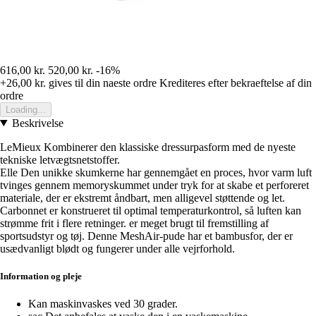
616,00 kr.
520,00 kr.
-16%
+26,00 kr.
gives til din naeste ordre
Krediteres efter bekraeftelse af din
ordre
Loading...
Beskrivelse
LeMieux Kombinerer den klassiske dressurpasform med de nyeste
tekniske letvægtsnetstoffer.
Elle Den unikke skumkerne har gennemgået en proces, hvor varm luft
tvinges gennem memoryskummet under tryk for at skabe et perforeret
materiale, der er ekstremt åndbart, men alligevel støttende og let.
Carbonnet er konstrueret til optimal temperaturkontrol, så luften kan
strømme frit i flere retninger. er meget brugt til fremstilling af
sportsudstyr og tøj. Denne MeshAir-pude har et bambusfor, der er
usædvanligt blødt og fungerer under alle vejrforhold.
Information og pleje
Kan maskinvaskes ved 30 grader.