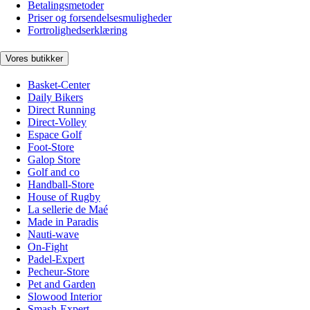
Betalingsmetoder
Priser og forsendelsesmuligheder
Fortrolighedserklæring
Vores butikker
Basket-Center
Daily Bikers
Direct Running
Direct-Volley
Espace Golf
Foot-Store
Galop Store
Golf and co
Handball-Store
House of Rugby
La sellerie de Maé
Made in Paradis
Nauti-wave
On-Fight
Padel-Expert
Pecheur-Store
Pet and Garden
Slowood Interior
Smash-Expert