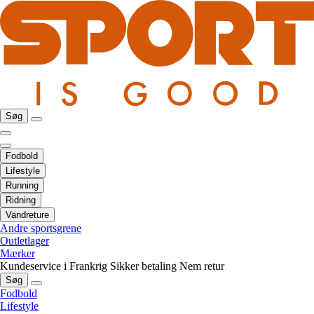
Søg
Fodbold
Lifestyle
Running
Ridning
Vandreture
Andre sportsgrene
Outletlager
Mærker
Kundeservice i Frankrig
Sikker betaling
Nem retur
Søg
Fodbold
Lifestyle