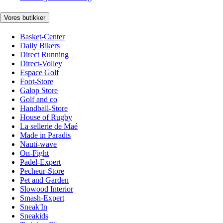
Vores butikker
Basket-Center
Daily Bikers
Direct Running
Direct-Volley
Espace Golf
Foot-Store
Galop Store
Golf and co
Handball-Store
House of Rugby
La sellerie de Maé
Made in Paradis
Nauti-wave
On-Fight
Padel-Expert
Pecheur-Store
Pet and Garden
Slowood Interior
Smash-Expert
Sneak'In
Sneakids