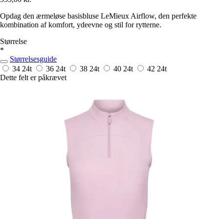
Opdag den ærmeløse basisbluse LeMieux Airflow, den perfekte
kombination af komfort, ydeevne og stil for rytterne.
Størrelse
*
Størrelsesguide
34
24t
36
24t
38
24t
40
24t
42
24t
Dette felt er påkrævet