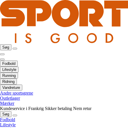
Søg
Fodbold
Lifestyle
Running
Ridning
Vandreture
Andre sportsgrene
Outletlager
Mærker
Kundeservice i Frankrig
Sikker betaling
Nem retur
Søg
Fodbold
Lifestyle