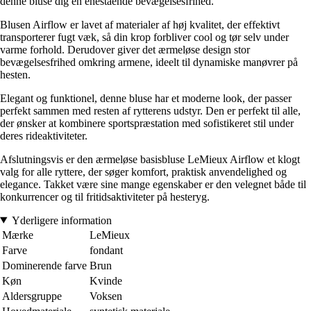
denne bluse dig en enestående bevægelsesfrihed.
Blusen Airflow er lavet af materialer af høj kvalitet, der effektivt
transporterer fugt væk, så din krop forbliver cool og tør selv under
varme forhold. Derudover giver det ærmeløse design stor
bevægelsesfrihed omkring armene, ideelt til dynamiske manøvrer på
hesten.
Elegant og funktionel, denne bluse har et moderne look, der passer
perfekt sammen med resten af rytterens udstyr. Den er perfekt til alle,
der ønsker at kombinere sportspræstation med sofistikeret stil under
deres rideaktiviteter.
Afslutningsvis er den ærmeløse basisbluse LeMieux Airflow et klogt
valg for alle ryttere, der søger komfort, praktisk anvendelighed og
elegance. Takket være sine mange egenskaber er den velegnet både til
konkurrencer og til fritidsaktiviteter på hesteryg.
Yderligere information
Mærke
LeMieux
Farve
fondant
Dominerende farve
Brun
Køn
Kvinde
Aldersgruppe
Voksen