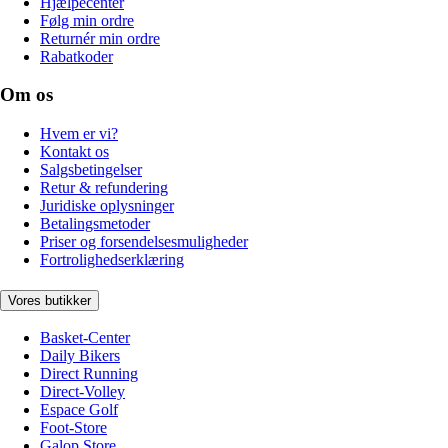
Hjælpecenter
Følg min ordre
Returnér min ordre
Rabatkoder
Om os
Hvem er vi?
Kontakt os
Salgsbetingelser
Retur & refundering
Juridiske oplysninger
Betalingsmetoder
Priser og forsendelsesmuligheder
Fortrolighedserklæring
Vores butikker
Basket-Center
Daily Bikers
Direct Running
Direct-Volley
Espace Golf
Foot-Store
Galop Store