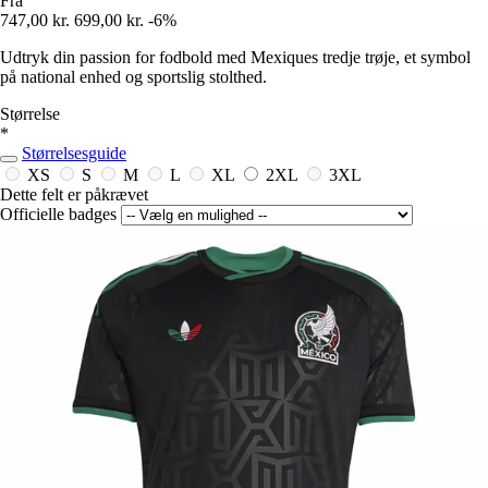
Fra
747,00 kr.
699,00 kr.
-6%
Udtryk din passion for fodbold med Mexiques tredje trøje, et symbol
på national enhed og sportslig stolthed.
Størrelse
*
Størrelsesguide
XS
S
M
L
XL
2XL
3XL
Dette felt er påkrævet
Officielle badges