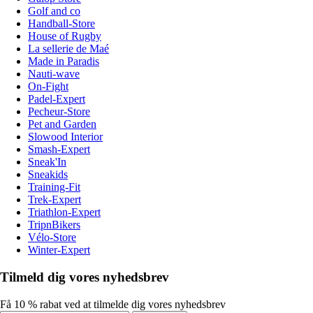
Golf and co
Handball-Store
House of Rugby
La sellerie de Maé
Made in Paradis
Nauti-wave
On-Fight
Padel-Expert
Pecheur-Store
Pet and Garden
Slowood Interior
Smash-Expert
Sneak'In
Sneakids
Training-Fit
Trek-Expert
Triathlon-Expert
TripnBikers
Vélo-Store
Winter-Expert
Tilmeld dig vores nyhedsbrev
Få 10 % rabat ved at tilmelde dig vores nyhedsbrev