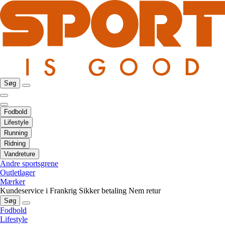
Søg
Fodbold
Lifestyle
Running
Ridning
Vandreture
Andre sportsgrene
Outletlager
Mærker
Kundeservice i Frankrig
Sikker betaling
Nem retur
Søg
Fodbold
Lifestyle