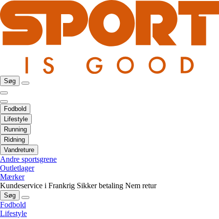
Søg
Fodbold
Lifestyle
Running
Ridning
Vandreture
Andre sportsgrene
Outletlager
Mærker
Kundeservice i Frankrig
Sikker betaling
Nem retur
Søg
Fodbold
Lifestyle