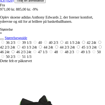
4.8 (926)
Tilføj en anmeldelse
Fra
971,00 kr.
885,00 kr.
-9%
Oplev skoene adidas Anthony Edwards 2, der forener komfort,
ydeevne og stil for at brillere på basketballbanen.
Størrelse
*
Størrelsesguide
36 2/3
39 1/3
40
40 2/3
41 1/3
24t
42
24t
42 2/3
24t
43 1/3
24t
44
24t
44 2/3
24t
45 1/3
24t
46
24t
46 2/3
24t
47 1/3
48
48 2/3
49 1/3
50
50 2/3
51 1/3
Dette felt er påkrævet