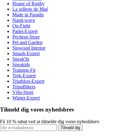
House of Rugby
La sellerie de Maé
Made in Paradis
Nauti-wave
On-Fight
Padel-Expert
Pecheur-Store
Pet and Garden
Slowood Interior
Smash-Expert
Sneak'In
Sneakids
Training-Fit
Trek-Expert
Triathlon-Expert
TripnBikers
Vélo-Store
Winter-Expert
Tilmeld dig vores nyhedsbrev
Få 10 % rabat ved at tilmelde dig vores nyhedsbrev
Tilmeld dig