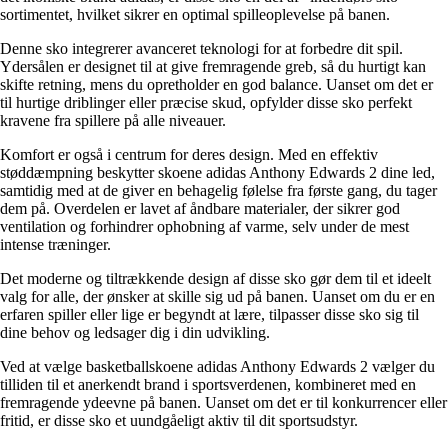
sortimentet, hvilket sikrer en optimal spilleoplevelse på banen.
Denne sko integrerer avanceret teknologi for at forbedre dit spil.
Ydersålen er designet til at give fremragende greb, så du hurtigt kan
skifte retning, mens du opretholder en god balance. Uanset om det er
til hurtige driblinger eller præcise skud, opfylder disse sko perfekt
kravene fra spillere på alle niveauer.
Komfort er også i centrum for deres design. Med en effektiv
støddæmpning beskytter skoene adidas Anthony Edwards 2 dine led,
samtidig med at de giver en behagelig følelse fra første gang, du tager
dem på. Overdelen er lavet af åndbare materialer, der sikrer god
ventilation og forhindrer ophobning af varme, selv under de mest
intense træninger.
Det moderne og tiltrækkende design af disse sko gør dem til et ideelt
valg for alle, der ønsker at skille sig ud på banen. Uanset om du er en
erfaren spiller eller lige er begyndt at lære, tilpasser disse sko sig til
dine behov og ledsager dig i din udvikling.
Ved at vælge basketballskoene adidas Anthony Edwards 2 vælger du
tilliden til et anerkendt brand i sportsverdenen, kombineret med en
fremragende ydeevne på banen. Uanset om det er til konkurrencer eller
fritid, er disse sko et uundgåeligt aktiv til dit sportsudstyr.