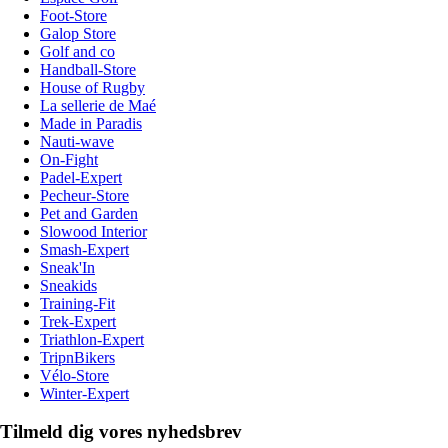
Foot-Store
Galop Store
Golf and co
Handball-Store
House of Rugby
La sellerie de Maé
Made in Paradis
Nauti-wave
On-Fight
Padel-Expert
Pecheur-Store
Pet and Garden
Slowood Interior
Smash-Expert
Sneak'In
Sneakids
Training-Fit
Trek-Expert
Triathlon-Expert
TripnBikers
Vélo-Store
Winter-Expert
Tilmeld dig vores nyhedsbrev