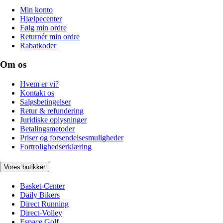
Min konto
Hjælpecenter
Følg min ordre
Returnér min ordre
Rabatkoder
Om os
Hvem er vi?
Kontakt os
Salgsbetingelser
Retur & refundering
Juridiske oplysninger
Betalingsmetoder
Priser og forsendelsesmuligheder
Fortrolighedserklæring
Vores butikker
Basket-Center
Daily Bikers
Direct Running
Direct-Volley
Espace Golf