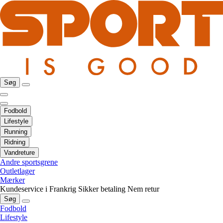
Søg
Fodbold
Lifestyle
Running
Ridning
Vandreture
Andre sportsgrene
Outletlager
Mærker
Kundeservice i Frankrig
Sikker betaling
Nem retur
Søg
Fodbold
Lifestyle