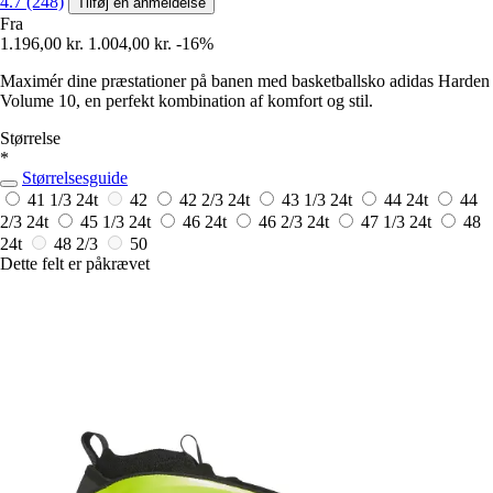
4.7 (248)
Tilføj en anmeldelse
Fra
1.196,00 kr.
1.004,00 kr.
-16%
Maximér dine præstationer på banen med basketballsko adidas Harden
Volume 10, en perfekt kombination af komfort og stil.
Størrelse
*
Størrelsesguide
41 1/3
24t
42
42 2/3
24t
43 1/3
24t
44
24t
44
2/3
24t
45 1/3
24t
46
24t
46 2/3
24t
47 1/3
24t
48
24t
48 2/3
50
Dette felt er påkrævet