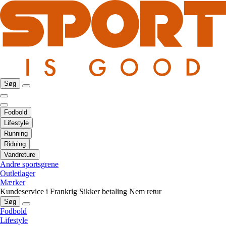
Søg
Fodbold
Lifestyle
Running
Ridning
Vandreture
Andre sportsgrene
Outletlager
Mærker
Kundeservice i Frankrig
Sikker betaling
Nem retur
Søg
Fodbold
Lifestyle