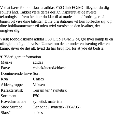
Ved at bære fodboldskorna adidas F50 Club FG/MG tilegner du dig
spillets ånd. Takket være deres design inspireret af de nyeste
teknologiske fremskridt er du klar til at møde alle udfordringer på
banen og vise dine talenter. Dine præstationer vil kun forbedre sig, og
dine holdkammerater vil uden tvivl værdsætte den kvalitet, der
omgiver dig.
Vælg fodboldskorna adidas F50 Club FG/MG og gør hver kamp til en
uforglemmelig oplevelse. Uanset om det er under en træning eller en
kamp, giver de dig alt, hvad du har brug for, for at yde dit bedste.
Yderligere information
Mærke
adidas
Farve
cblack/lucred/cblack
Dominerende farve
Sort
Køn
Unisex
Aldersgruppe
Voksen
Karakteristisk
Terræn tør / syntetisk
Sortiment
F50
Hovedmateriale
syntetisk materiale
Shoe Surface
Tør bane / syntetisk (FG/AG)
Skosål
spikes