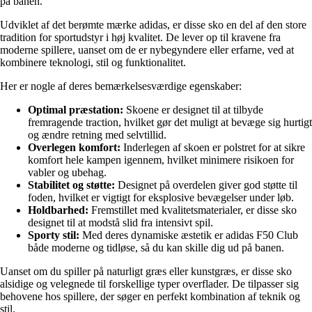
på banen.
Udviklet af det berømte mærke adidas, er disse sko en del af den store
tradition for sportudstyr i høj kvalitet. De lever op til kravene fra
moderne spillere, uanset om de er nybegyndere eller erfarne, ved at
kombinere teknologi, stil og funktionalitet.
Her er nogle af deres bemærkelsesværdige egenskaber:
Optimal præstation:
Skoene er designet til at tilbyde
fremragende traction, hvilket gør det muligt at bevæge sig hurtigt
og ændre retning med selvtillid.
Overlegen komfort:
Inderlegen af skoen er polstret for at sikre
komfort hele kampen igennem, hvilket minimere risikoen for
vabler og ubehag.
Stabilitet og støtte:
Designet på overdelen giver god støtte til
foden, hvilket er vigtigt for eksplosive bevægelser under løb.
Holdbarhed:
Fremstillet med kvalitetsmaterialer, er disse sko
designet til at modstå slid fra intensivt spil.
Sporty stil:
Med deres dynamiske æstetik er adidas F50 Club
både moderne og tidløse, så du kan skille dig ud på banen.
Uanset om du spiller på naturligt græs eller kunstgræs, er disse sko
alsidige og velegnede til forskellige typer overflader. De tilpasser sig
behovene hos spillere, der søger en perfekt kombination af teknik og
stil.