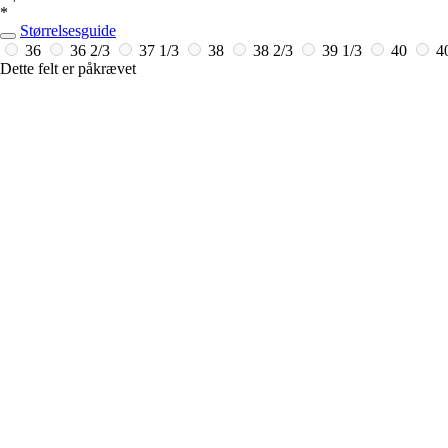
*
Størrelsesguide
36
36 2/3
37 1/3
38
38 2/3
39 1/3
40
4
Dette felt er påkrævet