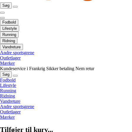
Søg
Fodbold
Lifestyle
Running
Ridning
Vandreture
Andre sportsgrene
Outletlager
Mærker
Kundeservice i Frankrig
Sikker betaling
Nem retur
Søg
Fodbold
Lifestyle
Running
Ridning
Vandreture
Andre sportsgrene
Outletlager
Mærker
Tilføjer til kurv...