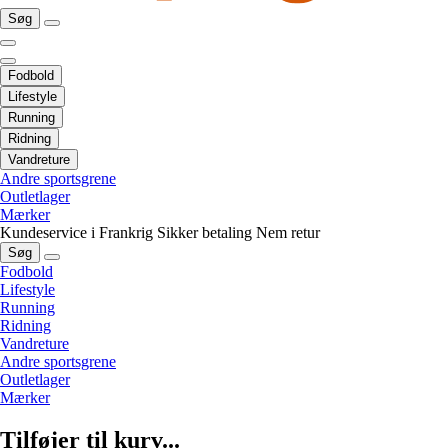
Søg
Fodbold
Lifestyle
Running
Ridning
Vandreture
Andre sportsgrene
Outletlager
Mærker
Kundeservice i Frankrig
Sikker betaling
Nem retur
Søg
Fodbold
Lifestyle
Running
Ridning
Vandreture
Andre sportsgrene
Outletlager
Mærker
Tilføjer til kurv...