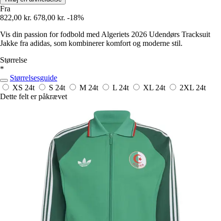
Fra
822,00 kr.
678,00 kr.
-18%
Vis din passion for fodbold med Algeriets 2026 Udendørs Tracksuit
Jakke fra adidas, som kombinerer komfort og moderne stil.
Størrelse
*
Størrelsesguide
XS
24t
S
24t
M
24t
L
24t
XL
24t
2XL
24t
Dette felt er påkrævet