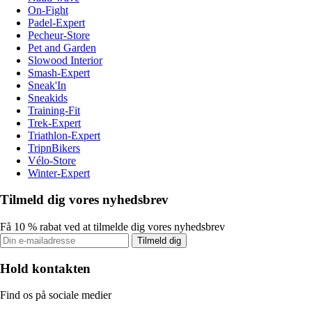
On-Fight
Padel-Expert
Pecheur-Store
Pet and Garden
Slowood Interior
Smash-Expert
Sneak'In
Sneakids
Training-Fit
Trek-Expert
Triathlon-Expert
TripnBikers
Vélo-Store
Winter-Expert
Tilmeld dig vores nyhedsbrev
Få 10 % rabat ved at tilmelde dig vores nyhedsbrev
Tilmeld dig
Hold kontakten
Find os på sociale medier