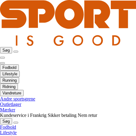
Søg
Fodbold
Lifestyle
Running
Ridning
Vandreture
Andre sportsgrene
Outletlager
Mærker
Kundeservice i Frankrig
Sikker betaling
Nem retur
Søg
Fodbold
Lifestyle