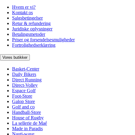
Hvem er vi?
Kontakt os
Salgsbetingelser
Retur & refundering
Juridiske oplysninger
Betalingsmetoder
Priser og forsendelsesmuligheder
Fortrolighedserklæring
Vores butikker
Basket-Center
Daily Bikers
Direct Running
Direct-Volley
Espace Golf
Foot-Store
Galop Store
Golf and co
Handball-Store
House of Rugby
La sellerie de Maé
Made in Paradis
Nauti-wave