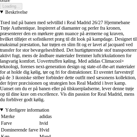
ordre
Loading...
Beskrivelse
Træd ind på banen med selvtillid i Real Madrid 26/27 Hjemmebane
Trøje Authentique. Inspireret af diamanter og perler fra kronen,
præsenterer den en mørkere grøn nuance på ærmerne og kraven,
hvilket tilføjer et sofistikeret præg til dit look på kampdage. Designet til
maksimal præstation, har trøjen en slim fit og er lavet af jacquard ved
transfer for stor bevægelsesfrihed. Det hurtigttørrende stof transporterer
aktivt fugt, mens de åndbare materialer fremmer luftcirkulationen for
langvarig komfort. Uovertruffen køling. Med adidas Climacool+
teknologi, forenes next-generation design og state-of-the-art materialer
for at holde dig kølig, tør og fri for distraktioner. Et uventet farvestrejf
på de 3 ikoniske striber forbinder dette outfit med sæsonens kollektion,
der fejrer præcisionen og strategien hos Real Madrid i hver kamp.
Uanset om du er på banen eller på tilskuerpladserne, lever denne trøje
op til dine krav om excellence. Vis din passion for Real Madrid, mens
du forbliver godt kølig.
Yderligere information
Mærke
adidas
Farve
hvid
Dominerende farve
Hvid
Køn
Mand