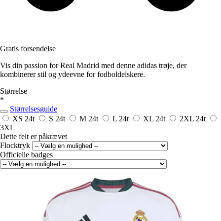
Gratis forsendelse
Vis din passion for Real Madrid med denne adidas trøje, der
kombinerer stil og ydeevne for fodboldelskere.
Størrelse
*
Størrelsesguide
XS
24t
S
24t
M
24t
L
24t
XL
24t
2XL
24t
3XL
Dette felt er påkrævet
Flocktryk
Officielle badges