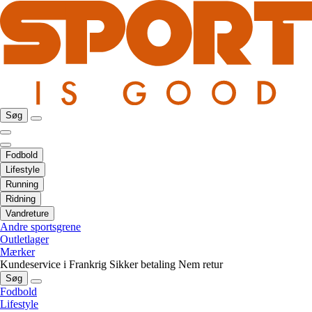
Søg
Fodbold
Lifestyle
Running
Ridning
Vandreture
Andre sportsgrene
Outletlager
Mærker
Kundeservice i Frankrig
Sikker betaling
Nem retur
Søg
Fodbold
Lifestyle