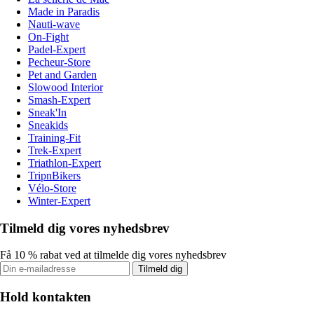
Made in Paradis
Nauti-wave
On-Fight
Padel-Expert
Pecheur-Store
Pet and Garden
Slowood Interior
Smash-Expert
Sneak'In
Sneakids
Training-Fit
Trek-Expert
Triathlon-Expert
TripnBikers
Vélo-Store
Winter-Expert
Tilmeld dig vores nyhedsbrev
Få 10 % rabat ved at tilmelde dig vores nyhedsbrev
Tilmeld dig
Hold kontakten