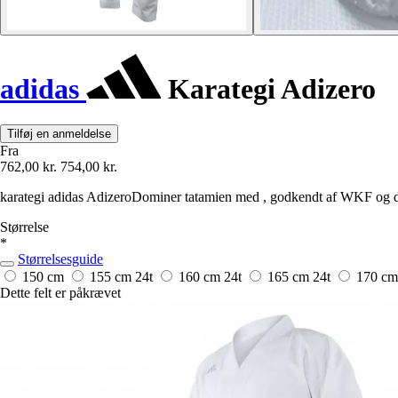
adidas
Karategi Adizero
Tilføj en anmeldelse
Fra
762,00 kr.
754,00 kr.
karategi adidas AdizeroDominer tatamien med , godkendt af WKF og des
Størrelse
*
Størrelsesguide
150 cm
155 cm
24t
160 cm
24t
165 cm
24t
170 c
Dette felt er påkrævet