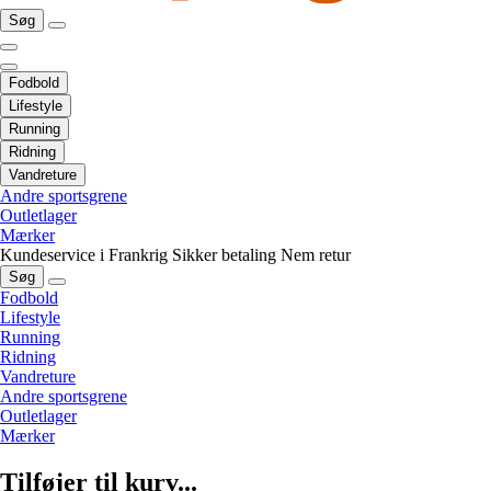
Søg
Fodbold
Lifestyle
Running
Ridning
Vandreture
Andre sportsgrene
Outletlager
Mærker
Kundeservice i Frankrig
Sikker betaling
Nem retur
Søg
Fodbold
Lifestyle
Running
Ridning
Vandreture
Andre sportsgrene
Outletlager
Mærker
Tilføjer til kurv...