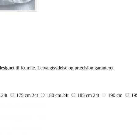
ignet til Kumite. Letvægtsydelse og præcision garanteret.
m
24t
175 cm
24t
180 cm
24t
185 cm
24t
190 cm
19