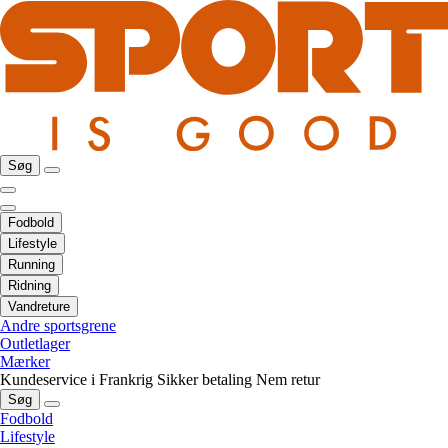
Søg
Fodbold
Lifestyle
Running
Ridning
Vandreture
Andre sportsgrene
Outletlager
Mærker
Kundeservice i Frankrig
Sikker betaling
Nem retur
Søg
Fodbold
Lifestyle