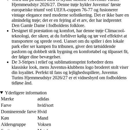
Hjemmeudstyr 2026/27. Denne trøje hylder Juventus' første
europæiske triumf ved UEFA-cuppen 76-77 og fusionerer
vintage elegance med moderne sofistikering. Det er ikke bare en
almindelig trøje; det er en fejring af et arv, der har indprentet
Den Gamle Dame i fodboldens folklore.
Designet til præstation og komfort, har denne trøje Climacool-
teknologi, der sikrer, at du forbliver kølig og tør ved effektivt at
transportere og sprede sved. Uanset om du spiller i den lokale
park eller ser kampen fra tribunen, giver den tætsiddende
pasform og dobbelt strik bygning en komfortabel og tilpasset fit,
der følger dine bevægelser.
De 3-Stripes i relief og sublimationsprint forbedrer dens
klassiske look, mens Juventus-klubbens logo broderet stolt viser
din loyalitet. Perfekt til fans og lejlighedsspillere, Juventus
Turins Hjemmeudstyr 2026/27 er et vidnesbyrd om fodboldens
tidløse ånd.
Yderligere information
Mærke
adidas
Farve
hvid/sort
Dominerende farve
Hvid
Køn
Mand
Aldersgruppe
Voksen