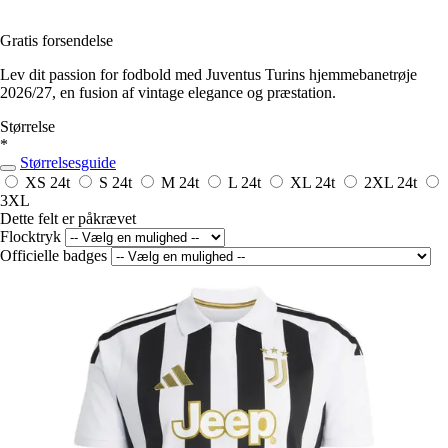
Gratis forsendelse
Lev dit passion for fodbold med Juventus Turins hjemmebanetrøje
2026/27, en fusion af vintage elegance og præstation.
Størrelse
*
Størrelsesguide
XS
24t
S
24t
M
24t
L
24t
XL
24t
2XL
24t
3XL
Dette felt er påkrævet
Flocktryk
Officielle badges