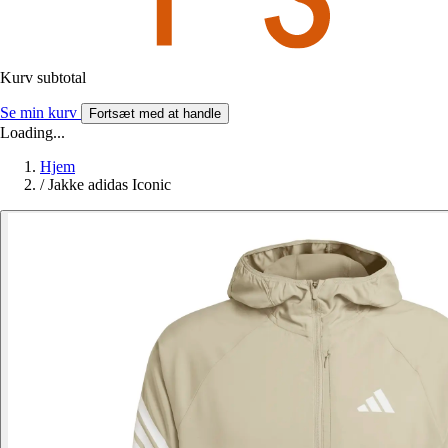
Kurv subtotal
Se min kurv
Fortsæt med at handle
Loading...
Hjem
/
Jakke adidas Iconic