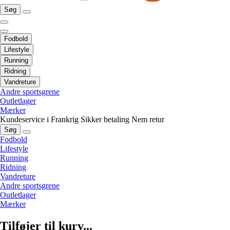
Søg
Fodbold
Lifestyle
Running
Ridning
Vandreture
Andre sportsgrene
Outletlager
Mærker
Kundeservice i Frankrig
Sikker betaling
Nem retur
Søg
Fodbold
Lifestyle
Running
Ridning
Vandreture
Andre sportsgrene
Outletlager
Mærker
Tilføjer til kurv...