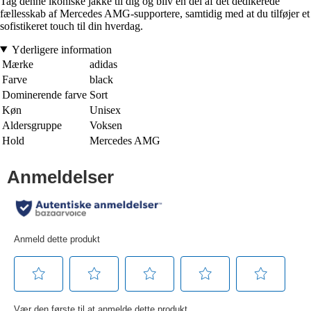
Tag denne ikoniske jakke til dig og bliv en del af det dedikerede
fællesskab af Mercedes AMG-supportere, samtidig med at du tilføjer et
sofistikeret touch til din hverdag.
Yderligere information
Mærke
adidas
Farve
black
Dominerende farve
Sort
Køn
Unisex
Aldersgruppe
Voksen
Hold
Mercedes AMG