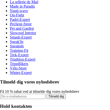
La sellerie de Maé
Made in Paradis
Nauti-wave
On-Fight
Padel-Expert
Pecheur-Store
Pet and Garden
Slowood Interior
Smash-Expert
Sneak'In
Sneakids
Training-Fit
Trek-Expert
Triathlon-Expert
TripnBikers
Vélo-Store
Winter-Expert
Tilmeld dig vores nyhedsbrev
Få 10 % rabat ved at tilmelde dig vores nyhedsbrev
Tilmeld dig
Hold kontakten