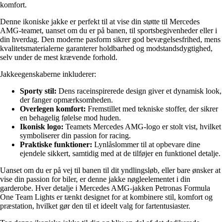
komfort.
Denne ikoniske jakke er perfekt til at vise din støtte til Mercedes
AMG-teamet, uanset om du er på banen, til sportsbegivenheder eller i
din hverdag. Den moderne pasform sikrer god bevægelsesfrihed, mens
kvalitetsmaterialerne garanterer holdbarhed og modstandsdygtighed,
selv under de mest krævende forhold.
Jakkeegenskaberne inkluderer:
Sporty stil:
Dens raceinspirerede design giver et dynamisk look,
der fanger opmærksomheden.
Overlegen komfort:
Fremstillet med tekniske stoffer, der sikrer
en behagelig følelse mod huden.
Ikonisk logo:
Teamets Mercedes AMG-logo er stolt vist, hvilket
symboliserer din passion for racing.
Praktiske funktioner:
Lynlåslommer til at opbevare dine
ejendele sikkert, samtidig med at de tilføjer en funktionel detalje.
Uanset om du er på vej til banen til dit yndlingsløb, eller bare ønsker at
vise din passion for biler, er denne jakke nøgleelementet i din
garderobe. Hver detalje i Mercedes AMG-jakken Petronas Formula
One Team Lights er tænkt designet for at kombinere stil, komfort og
præstation, hvilket gør den til et ideelt valg for fartentusiaster.