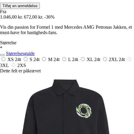
Tilføj en anmeldelse
Fra
1.046,00 kr.
672,00 kr.
-36%
Vis din passion for Formel 1 med Mercedes AMG Petronas Jakken, et
must-have for hastigheds-fans.
Størrelse
*
Størrelsesguide
XS
24t
S
24t
M
24t
L
24t
XL
24t
2XL
24t
3XL
2XS
Dette felt er påkrævet