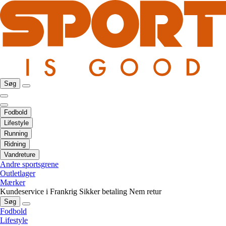
Søg
Fodbold
Lifestyle
Running
Ridning
Vandreture
Andre sportsgrene
Outletlager
Mærker
Kundeservice i Frankrig
Sikker betaling
Nem retur
Søg
Fodbold
Lifestyle