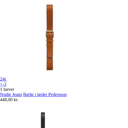
24t
+-3
1 farver
Nudie Jeans
Bælte i læder Pedersson
448,00 kr.