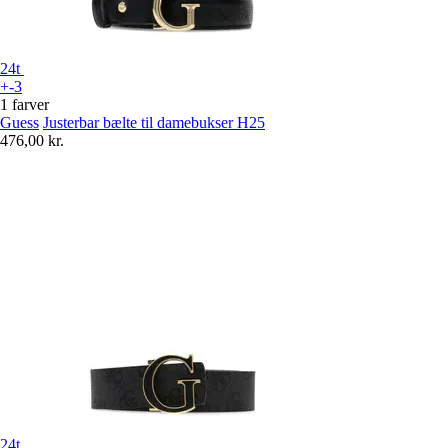
24t
+-3
1 farver
Guess
Justerbar bælte til damebukser H25
476,00 kr.
24t