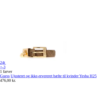
24t
+-3
1 farver
Guess
Ujusteret og ikke-revereret bælte til kvinder Yesba H25
476,00 kr.