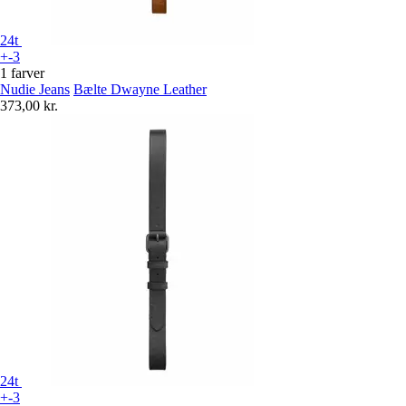
24t
+-3
1 farver
Nudie Jeans
Bælte Dwayne Leather
373,00 kr.
24t
+-3