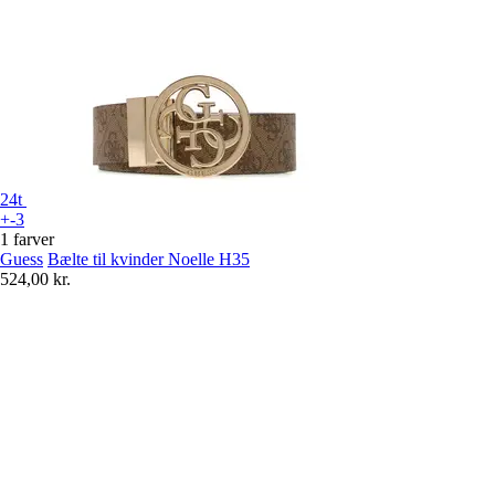
24t
+-3
1 farver
Guess
Bælte til kvinder Noelle H35
524,00 kr.