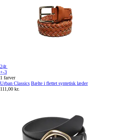
24t
+-3
1 farver
Urban Classics
Bælte i flettet syntetisk læder
111,00 kr.