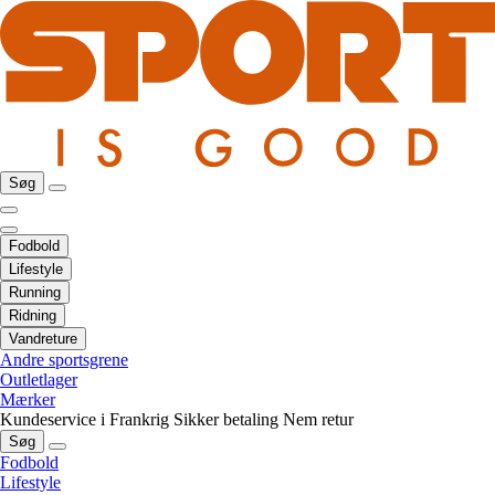
Søg
Fodbold
Lifestyle
Running
Ridning
Vandreture
Andre sportsgrene
Outletlager
Mærker
Kundeservice i Frankrig
Sikker betaling
Nem retur
Søg
Fodbold
Lifestyle