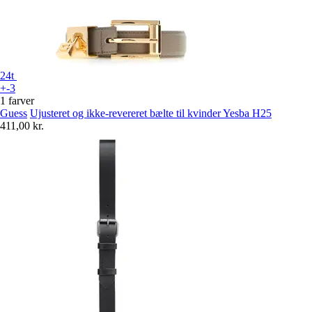
24t
+-3
1 farver
Guess
Ujusteret og ikke-revereret bælte til kvinder Yesba H25
411,00 kr.