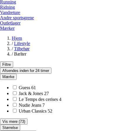
Running
Ridning
Vandreture
Andre sportsgrene
Outletlager
Mærker
Hjem
/
Lifestyle
/
Tilbehør
/
Bælter
Filtre
Afsendes inden for 24 timer
Mærke
Guess
61
Jack & Jones
27
Le Temps des cerises
4
Nudie Jeans
7
Urban Classics
52
Vis mere
(73)
Størrelse