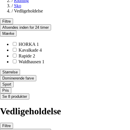
/
Ridning
/
Sko
/
Vedligeholdelse
Filtre
Afsendes inden for 24 timer
Mærke
HORKA
1
Kavalkade
4
Rapide
2
Waldhausen
1
Størrelse
Dominerende farve
Sport
Pris
Se 8 produkter
Vedligeholdelse
Filtre