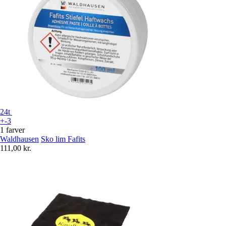
24t
+-3
1 farver
Waldhausen
Sko lim Fafits
111,00 kr.