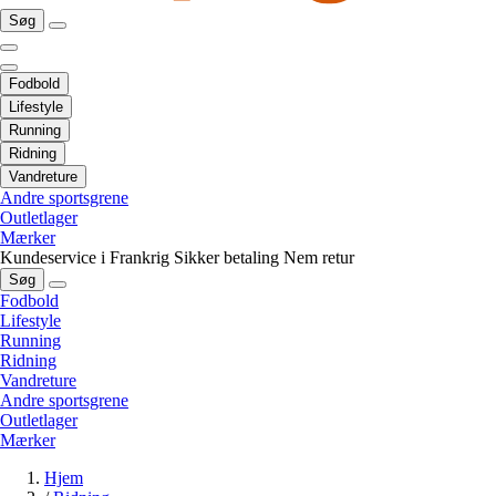
Søg
Fodbold
Lifestyle
Running
Ridning
Vandreture
Andre sportsgrene
Outletlager
Mærker
Kundeservice i Frankrig
Sikker betaling
Nem retur
Søg
Fodbold
Lifestyle
Running
Ridning
Vandreture
Andre sportsgrene
Outletlager
Mærker
Hjem