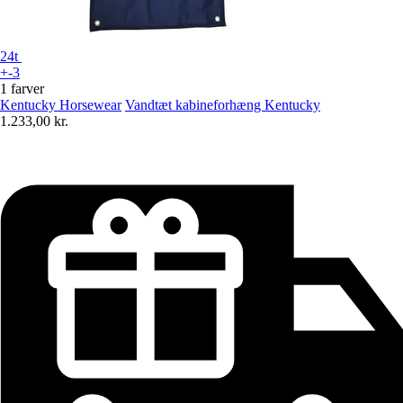
24t
+-3
1 farver
Kentucky Horsewear
Vandtæt kabineforhæng Kentucky
1.233,00 kr.