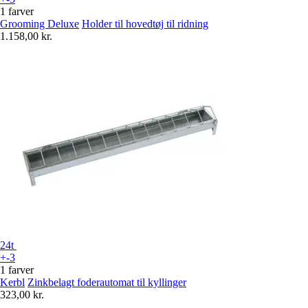
1 farver
Grooming Deluxe
Holder til hovedtøj til ridning
1.158,00 kr.
24t
+-3
1 farver
Kerbl
Zinkbelagt foderautomat til kyllinger
323,00 kr.