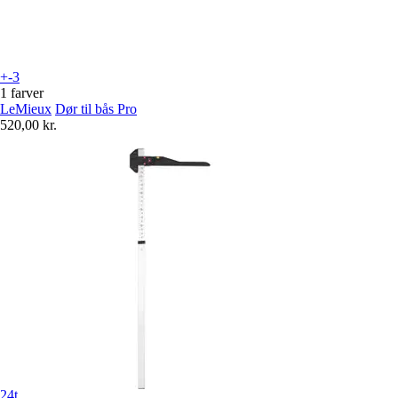
+-3
1 farver
LeMieux
Dør til bås Pro
520,00 kr.
24t