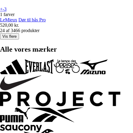
+-3
1 farver
LeMieux
Dør til bås Pro
520,00 kr.
24 af 3466 produkter
Vis flere
Alle vores mærker