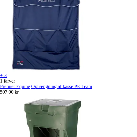
+-3
1 farver
Premier Equine
Ophængning af kasse PE Team
507,00 kr.