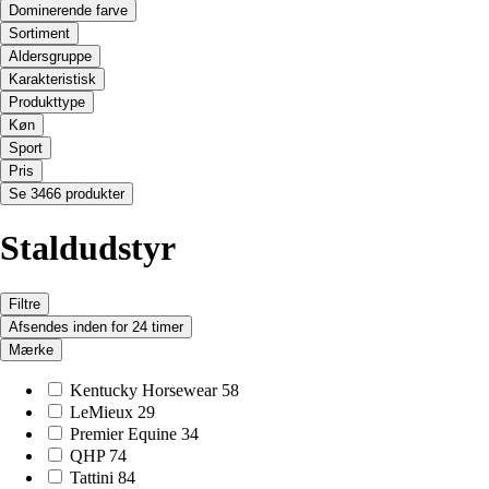
Dominerende farve
Sortiment
Aldersgruppe
Karakteristisk
Produkttype
Køn
Sport
Pris
Se 3466 produkter
Staldudstyr
Filtre
Afsendes inden for 24 timer
Mærke
Kentucky Horsewear
58
LeMieux
29
Premier Equine
34
QHP
74
Tattini
84