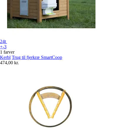
24t
+-3
1 farver
Kerbl
Trug til fjerkræ SmartCoop
474,00 kr.