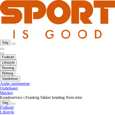
Søg
Fodbold
Lifestyle
Running
Ridning
Vandreture
Andre sportsgrene
Outletlager
Mærker
Kundeservice i Frankrig
Sikker betaling
Nem retur
Søg
Fodbold
Lifestyle