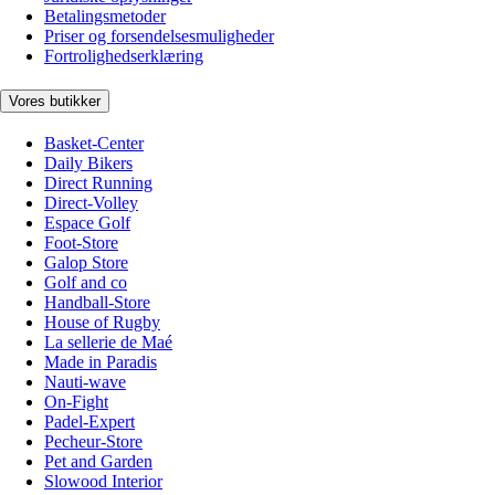
Betalingsmetoder
Priser og forsendelsesmuligheder
Fortrolighedserklæring
Vores butikker
Basket-Center
Daily Bikers
Direct Running
Direct-Volley
Espace Golf
Foot-Store
Galop Store
Golf and co
Handball-Store
House of Rugby
La sellerie de Maé
Made in Paradis
Nauti-wave
On-Fight
Padel-Expert
Pecheur-Store
Pet and Garden
Slowood Interior