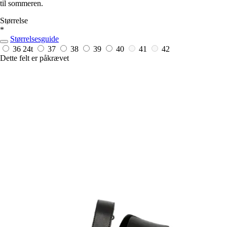
til sommeren.
Størrelse
*
Størrelsesguide
36
24t
37
38
39
40
41
42
Dette felt er påkrævet