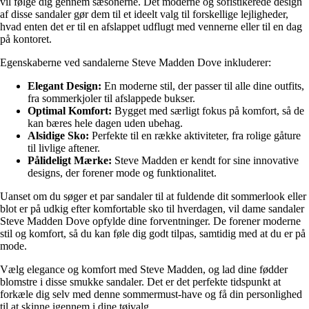
vil følge dig gennem sæsonerne. Det moderne og sofistikerede design
af disse sandaler gør dem til et ideelt valg til forskellige lejligheder,
hvad enten det er til en afslappet udflugt med vennerne eller til en dag
på kontoret.
Egenskaberne ved sandalerne Steve Madden Dove inkluderer:
Elegant Design:
En moderne stil, der passer til alle dine outfits,
fra sommerkjoler til afslappede bukser.
Optimal Komfort:
Bygget med særligt fokus på komfort, så de
kan bæres hele dagen uden ubehag.
Alsidige Sko:
Perfekte til en række aktiviteter, fra rolige gåture
til livlige aftener.
Pålideligt Mærke:
Steve Madden er kendt for sine innovative
designs, der forener mode og funktionalitet.
Uanset om du søger et par sandaler til at fuldende dit sommerlook eller
blot er på udkig efter komfortable sko til hverdagen, vil dame sandaler
Steve Madden Dove opfylde dine forventninger. De forener moderne
stil og komfort, så du kan føle dig godt tilpas, samtidig med at du er på
mode.
Vælg elegance og komfort med Steve Madden, og lad dine fødder
blomstre i disse smukke sandaler. Det er det perfekte tidspunkt at
forkæle dig selv med denne sommermust-have og få din personlighed
til at skinne igennem i dine tøjvalg.