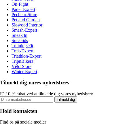
On-Fight
Padel-Expert
Pecheur-Store
Pet and Garden
Slowood Interior
Smash-Expert
Sneak'In
Sneakids
Training-Fit
Trek-Expert
Triathlon-Expert
TripnBikers
Vélo-Store
Winter-Expert
Tilmeld dig vores nyhedsbrev
Få 10 % rabat ved at tilmelde dig vores nyhedsbrev
Tilmeld dig
Hold kontakten
Find os på sociale medier