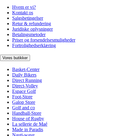
Hvem er vi?
Kontakt os
Salgsbetingelser
Retur & refundering
Juridiske oplysninger
Betalingsmetoder
Priser og forsendelsesmuligheder
Fortrolighedserklæring
Vores butikker
Basket-Center
Daily Bikers
Direct Running
Direct-Volley
Espace Golf
Foot-Store
Galop Store
Golf and co
Handball-Store
House of Rugby
La sellerie de Maé
Made in Paradis
Nauti-wave