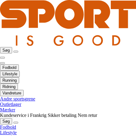
Søg
Fodbold
Lifestyle
Running
Ridning
Vandreture
Andre sportsgrene
Outletlager
Mærker
Kundeservice i Frankrig
Sikker betaling
Nem retur
Søg
Fodbold
Lifestyle