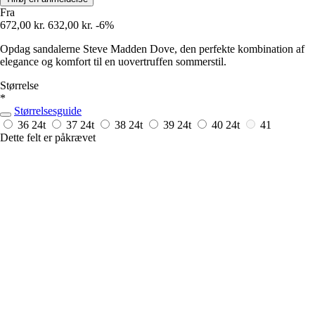
Fra
672,00 kr.
632,00 kr.
-6%
Opdag sandalerne Steve Madden Dove, den perfekte kombination af
elegance og komfort til en uovertruffen sommerstil.
Størrelse
*
Størrelsesguide
36
24t
37
24t
38
24t
39
24t
40
24t
41
Dette felt er påkrævet