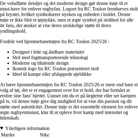
De veludførte detaljer og det moderne design gør denne trøje til et
must-have for enhver rugbyfan. Logoet fra RC Toulon fremhæves stolt
på brystet, hvilket symboliserer styrken og enheden i holdet. Denne
trøje er ikke blot et tøjstykke, men et ægte symbol på stolthed for alle
de fans, der ønsker at vise deres urokkelige støtte til deres
yndlingshold.
Fordele ved hjemmebanetrøjen fra RC Toulon 2025/26 :
Designet i lette og åndbare materialer
Stof med fugttransporterende teknologi
Moderne og tiltalende design
Ikonisk logo fra RC Toulon præsenteret stolt
Ideel til kampe eller afslappede øjeblikke
At bære hjemmebanetrøjen fra RC Toulon 2025/26 er mere end bare et
valg af tøj, det er et engagement over for et hold, der har formået at
erobre sine fans' hjerter. Uanset om du er på lægterne eller ser kampen
på tv, vil denne trøje give dig mulighed for at vise din passion og dit
støtte med autenticitet. Denne trøje er det essentielle element for enhver
ægte rugbyentusiast, klar til at opleve hver kamp med intensitet og
lidenskab.
Yderligere information
Mærke
Nike