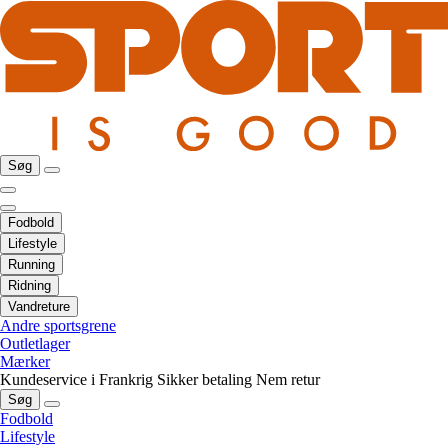
Søg
Fodbold
Lifestyle
Running
Ridning
Vandreture
Andre sportsgrene
Outletlager
Mærker
Kundeservice i Frankrig
Sikker betaling
Nem retur
Søg
Fodbold
Lifestyle