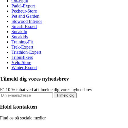
On-Fight
Padel-Expert
Pecheur-Store
Pet and Garden
Slowood Interior
Smash-Expert
Sneak'In
Sneakids
Training-Fit
Trek-Expert
Triathlon-Expert
TripnBikers
Vélo-Store
Winter-Expert
Tilmeld dig vores nyhedsbrev
Få 10 % rabat ved at tilmelde dig vores nyhedsbrev
Tilmeld dig
Hold kontakten
Find os på sociale medier