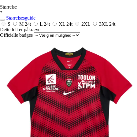
Størrelse
*
Størrelsesguide
S
M
24t
L
24t
XL
24t
2XL
3XL
24t
Dette felt er påkrævet
Officielle badges