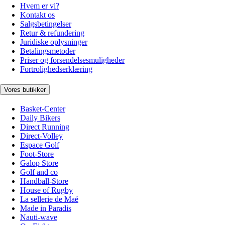
Hvem er vi?
Kontakt os
Salgsbetingelser
Retur & refundering
Juridiske oplysninger
Betalingsmetoder
Priser og forsendelsesmuligheder
Fortrolighedserklæring
Vores butikker
Basket-Center
Daily Bikers
Direct Running
Direct-Volley
Espace Golf
Foot-Store
Galop Store
Golf and co
Handball-Store
House of Rugby
La sellerie de Maé
Made in Paradis
Nauti-wave