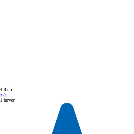
4.8
/ 5
+-3
1 farver