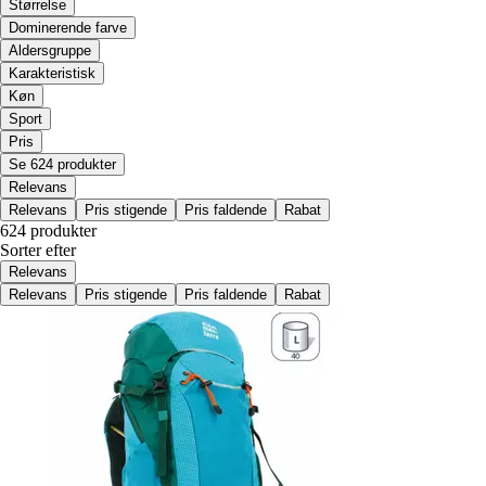
Størrelse
Dominerende farve
Aldersgruppe
Karakteristisk
Køn
Sport
Pris
Se 624 produkter
Relevans
Relevans
Pris stigende
Pris faldende
Rabat
624 produkter
Sorter efter
Relevans
Relevans
Pris stigende
Pris faldende
Rabat