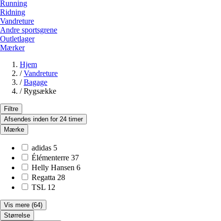
Running
Ridning
Vandreture
Andre sportsgrene
Outletlager
Mærker
Hjem
/
Vandreture
/
Bagage
/
Rygsække
Filtre
Afsendes inden for 24 timer
Mærke
adidas
5
Élémenterre
37
Helly Hansen
6
Regatta
28
TSL
12
Vis mere
(64)
Størrelse