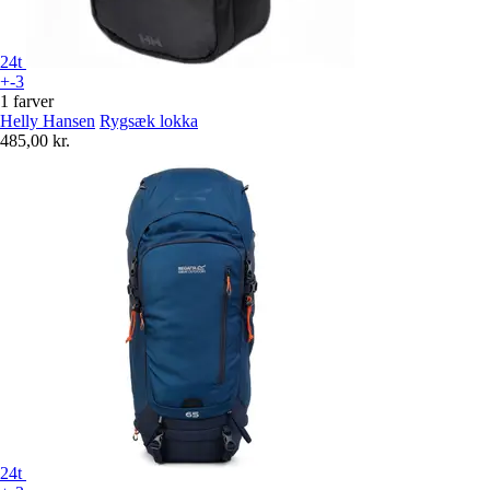
24t
+-3
1 farver
Helly Hansen
Rygsæk lokka
485,00 kr.
24t