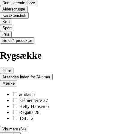
Dominerende farve
Aldersgruppe
Karakteristisk
Køn
Sport
Pris
Se 624 produkter
Rygsække
Filtre
Afsendes inden for 24 timer
Mærke
adidas
5
Élémenterre
37
Helly Hansen
6
Regatta
28
TSL
12
Vis mere
(64)