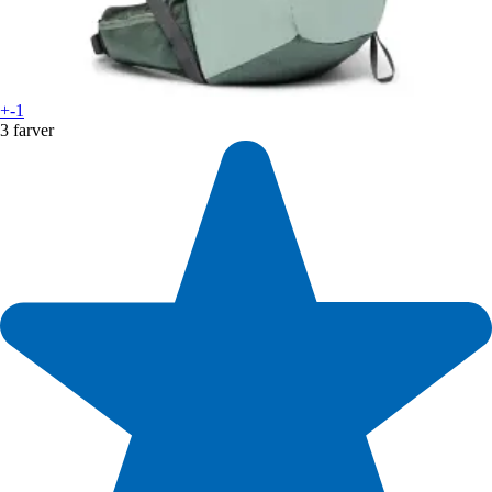
+-1
3 farver