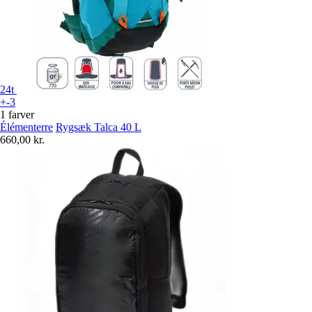
24t
+-3
1 farver
Élémenterre
Rygsæk Talca 40 L
660,00 kr.