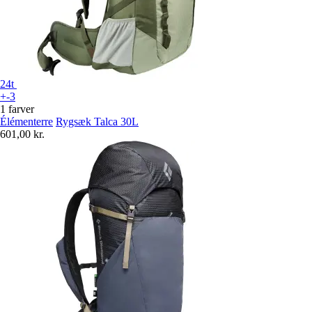
24t
+-3
1 farver
Élémenterre
Rygsæk Talca 30L
601,00 kr.