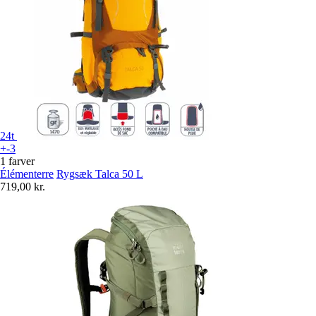
24t
+-3
1 farver
Élémenterre
Rygsæk Talca 50 L
719,00 kr.