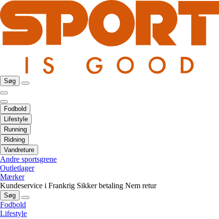
Søg
Fodbold
Lifestyle
Running
Ridning
Vandreture
Andre sportsgrene
Outletlager
Mærker
Kundeservice i Frankrig
Sikker betaling
Nem retur
Søg
Fodbold
Lifestyle