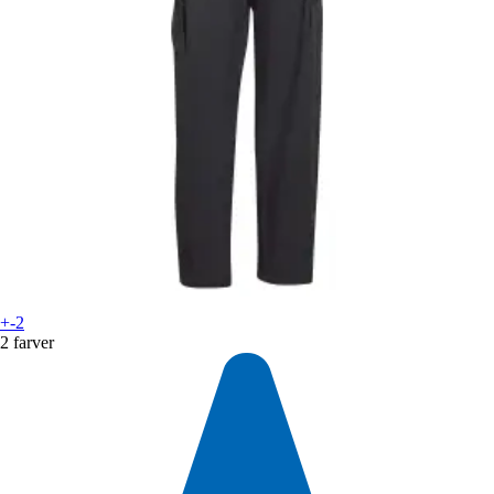
+-2
2 farver