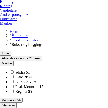
Running
Ridning
Vandreture
Andre sportsgrene
Outletlager
Mærker
Hjem
/
Vandreture
/
Tekstil til kvinder
/
Bukser og Leggings
Filtre
Afsendes inden for 24 timer
Mærke
adidas
51
Dare 2B
46
La Sportiva
51
Peak Mountain
17
Regatta
65
Vis mere
(74)
Størrelse