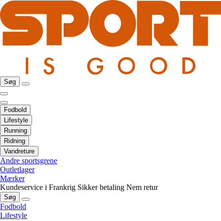
Søg
Fodbold
Lifestyle
Running
Ridning
Vandreture
Andre sportsgrene
Outletlager
Mærker
Kundeservice i Frankrig
Sikker betaling
Nem retur
Søg
Fodbold
Lifestyle