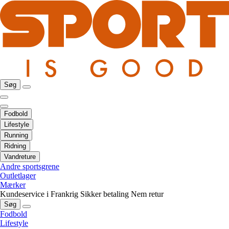
Søg
Fodbold
Lifestyle
Running
Ridning
Vandreture
Andre sportsgrene
Outletlager
Mærker
Kundeservice i Frankrig
Sikker betaling
Nem retur
Søg
Fodbold
Lifestyle