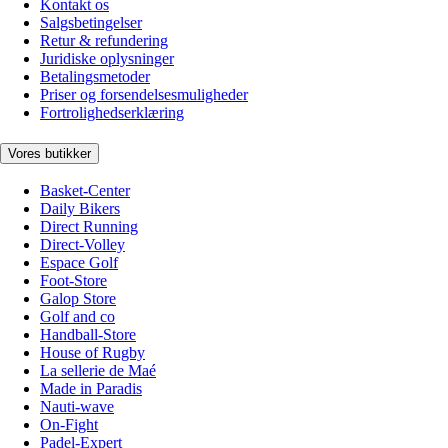
Kontakt os
Salgsbetingelser
Retur & refundering
Juridiske oplysninger
Betalingsmetoder
Priser og forsendelsesmuligheder
Fortrolighedserklæring
Vores butikker
Basket-Center
Daily Bikers
Direct Running
Direct-Volley
Espace Golf
Foot-Store
Galop Store
Golf and co
Handball-Store
House of Rugby
La sellerie de Maé
Made in Paradis
Nauti-wave
On-Fight
Padel-Expert