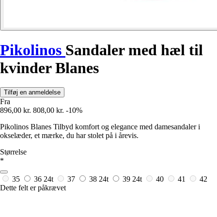
Pikolinos
Sandaler med hæl til
kvinder Blanes
Tilføj en anmeldelse
Fra
896,00 kr.
808,00 kr.
-10%
Pikolinos Blanes Tilbyd komfort og elegance med damesandaler i
okselæder, et mærke, du har stolet på i årevis.
Størrelse
*
35
36
24t
37
38
24t
39
24t
40
41
42
Dette felt er påkrævet