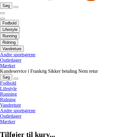
Søg
Fodbold
Lifestyle
Running
Ridning
Vandreture
Andre sportsgrene
Outletlager
Mærker
Kundeservice i Frankrig
Sikker betaling
Nem retur
Søg
Fodbold
Lifestyle
Running
Ridning
Vandreture
Andre sportsgrene
Outletlager
Mærker
Tilføjer til kurv...