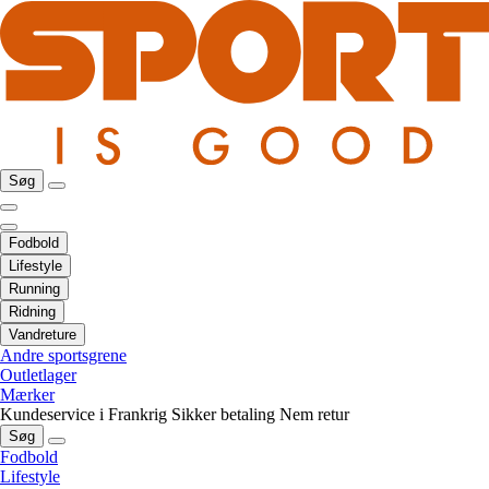
Søg
Fodbold
Lifestyle
Running
Ridning
Vandreture
Andre sportsgrene
Outletlager
Mærker
Kundeservice i Frankrig
Sikker betaling
Nem retur
Søg
Fodbold
Lifestyle