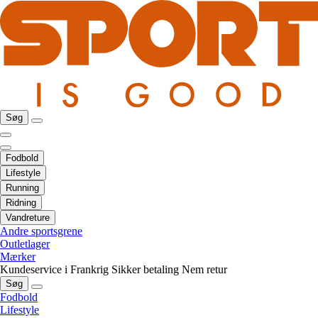
Søg
Fodbold
Lifestyle
Running
Ridning
Vandreture
Andre sportsgrene
Outletlager
Mærker
Kundeservice i Frankrig
Sikker betaling
Nem retur
Søg
Fodbold
Lifestyle