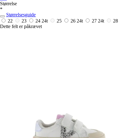
Størrelse
*
Størrelsesguide
22
23
24
24t
25
26
24t
27
24t
28
Dette felt er påkrævet