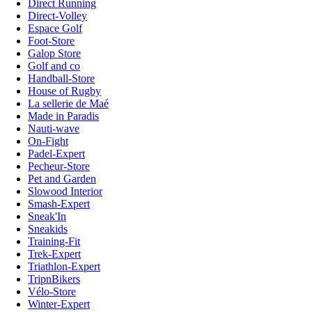
Direct Running
Direct-Volley
Espace Golf
Foot-Store
Galop Store
Golf and co
Handball-Store
House of Rugby
La sellerie de Maé
Made in Paradis
Nauti-wave
On-Fight
Padel-Expert
Pecheur-Store
Pet and Garden
Slowood Interior
Smash-Expert
Sneak'In
Sneakids
Training-Fit
Trek-Expert
Triathlon-Expert
TripnBikers
Vélo-Store
Winter-Expert