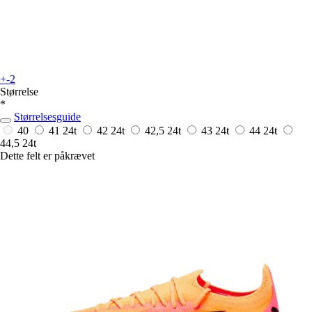
+-2
Størrelse
*
Størrelsesguide
40
41
24t
42
24t
42,5
24t
43
24t
44
24t
44,5
24t
Dette felt er påkrævet