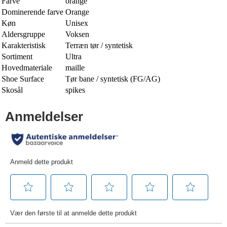
Farve
orange
Dominerende farve
Orange
Køn
Unisex
Aldersgruppe
Voksen
Karakteristisk
Terræn tør / syntetisk
Sortiment
Ultra
Hovedmateriale
maille
Shoe Surface
Tør bane / syntetisk (FG/AG)
Skosål
spikes