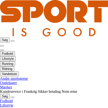
Søg
Fodbold
Lifestyle
Running
Ridning
Vandreture
Andre sportsgrene
Outletlager
Mærker
Kundeservice i Frankrig
Sikker betaling
Nem retur
Søg
Fodbold
Lifestyle