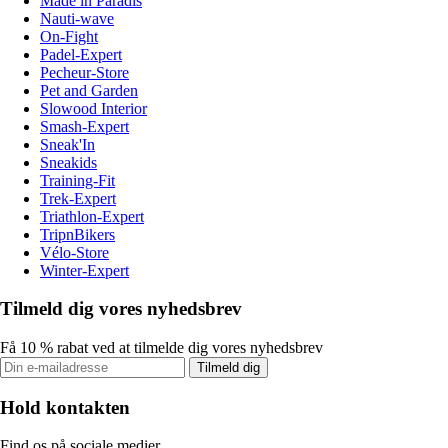
Made in Paradis
Nauti-wave
On-Fight
Padel-Expert
Pecheur-Store
Pet and Garden
Slowood Interior
Smash-Expert
Sneak'In
Sneakids
Training-Fit
Trek-Expert
Triathlon-Expert
TripnBikers
Vélo-Store
Winter-Expert
Tilmeld dig vores nyhedsbrev
Få 10 % rabat ved at tilmelde dig vores nyhedsbrev
Tilmeld dig
Hold kontakten
Find os på sociale medier